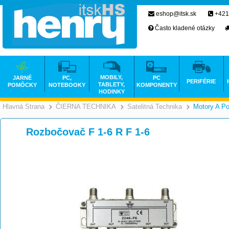
eshop@itsk.sk
+421
Často kladené otázky
MOBILY,
JARNÉ
PC,
PC
PERIFÉRIE
TABLETY,
POMÔCKY
NOTEBOOKY
KOMPONENTY
HODINKY
Hlavná Strana
ČIERNA TECHNIKA
Satelitná Technika
Motory A Po
>
>
Rozbočovač F 1-6 R F 1-6