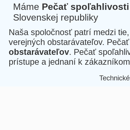
Máme
Pečať spoľahlivosti
Slovenskej republiky
Naša spoločnosť patrí medzi tie
verejných obstarávateľov. Pečať 
obstarávateľov
. Pečať spoľahli
prístupe a jednaní k zákazníkom a
Technické
Â
Â
Â