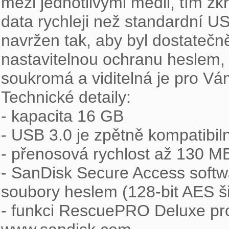
mezi jednotlivými médii, tím z
data rychleji než standardní US
navržen tak, aby byl dostateč
nastavitelnou ochranu heslem, t
soukromá a viditelná je pro Vám
Technické detaily:

- kapacita 16 GB

- USB 3.0 je zpětně kompatibiln
- přenosová rychlost až 130 MB/
- SanDisk Secure Access softwa
soubory heslem (128-bit AES šif
- funkci RescuePRO Deluxe pro