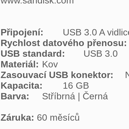
www.sandisk.com

Připojení:
Rychlost datového přenosu:
USB standard:
Materiál:
Zasouvací USB konektor:
Kapacita:
Barva:
Stříbrná | Černá

Záruka:
 60 měsíců