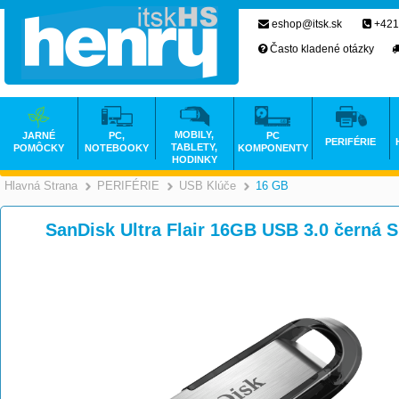
eshop@itsk.sk
+421
Často kladené otázky
MOBILY,
JARNÉ
PC,
PC
PERIFÉRIE
TABLETY,
POMÔCKY
NOTEBOOKY
KOMPONENTY
HODINKY
Hlavná Strana
PERIFÉRIE
USB Klúče
16 GB
>
>
>
SanDisk Ultra Flair 16GB USB 3.0 černá