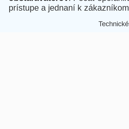
prístupe a jednaní k zákazníkom a
Technické
Â
Â
Â