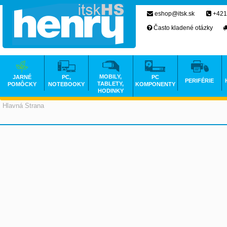
eshop@itsk.sk
+421
Často kladené otázky
MOBILY,
JARNÉ
PC,
PC
PERIFÉRIE
TABLETY,
POMÔCKY
NOTEBOOKY
KOMPONENTY
HODINKY
Hlavná Strana