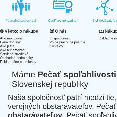
Popredná spoločnosť
Certifikovaný partner
Sieť dodávateľo
Všetko o nákupe
O nás
Nákup 
Ako nakupovať
O spoločnosti
Základné in
Cena dopravy
Voľné pracovné pozície
Ako platiť
Kontakty
Ako reklamovať
Servisné strediská
Obchodné podmienky
Reklamačné podmienky
Máme
Pečať spoľahlivosti
Slovenskej republiky
Naša spoločnosť patrí medzi tie
verejných obstarávateľov. Pečať 
obstarávateľov
. Pečať spoľahli