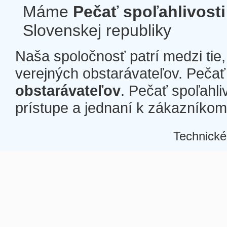
Máme
Pečať spoľahlivosti
Slovenskej republiky
Naša spoločnosť patrí medzi tie
verejných obstarávateľov. Pečať 
obstarávateľov
. Pečať spoľahli
prístupe a jednaní k zákazníkom a
Technické
Â
Â
Â