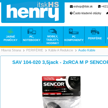
eshop@itsk.sk
+421
Často kladené otázky
MOBILY,
JARNÉ
PC,
PC
PERIFÉRIE
TABLETY,
POMÔCKY
NOTEBOOKY
KOMPONENTY
HODINKY
Hlavná Strana
PERIFÉRIE
Káble A Redukcie
Audio Káble
>
>
>
SAV 104-020 3,5jack - 2xRCA M P SENCO