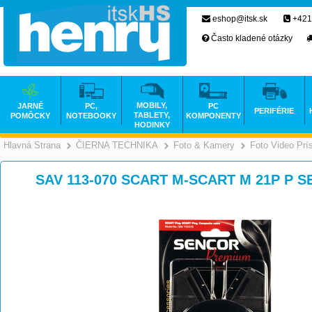
eshop@itsk.sk
+421
Často kladené otázky
MOBILY,
JARNÉ
PC,
PC
PERIFÉRIE
TABLETY,
POMÔCKY
NOTEBOOKY
KOMPONENTY
HODINKY
Hlavná Strana
ČIERNA TECHNIKA
Foto & Kamery
Foto Video Prí
>
>
SAV 113-070 SCART M-SCART M 21P P S