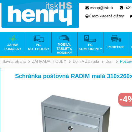
eshop@itsk.sk
+421
Často kladené otázky
MOBILY,
JARNÉ
PC,
PC
PERIFÉRIE
TABLETY,
POMÔCKY
NOTEBOOKY
KOMPONENTY
HODINKY
Hlavná Strana
ZÁHRADA, HOBBY
Dom A Záhrada
Dom
Poštov
>
>
Schránka poštovná RADIM malá 310x260
-4