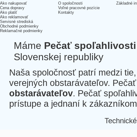
Ako nakupovať
O spoločnosti
Základné in
Cena dopravy
Voľné pracovné pozície
Ako platiť
Kontakty
Ako reklamovať
Servisné strediská
Obchodné podmienky
Reklamačné podmienky
Máme
Pečať spoľahlivosti
Slovenskej republiky
Naša spoločnosť patrí medzi tie
verejných obstarávateľov. Pečať 
obstarávateľov
. Pečať spoľahli
prístupe a jednaní k zákazníkom a
Technické
Â
Â
Â