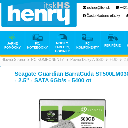
eshop@itsk.sk
+421
Často kladené otázky
MOBILY,
JARNÉ
PC,
PC
PERIFÉRIE
TABLETY,
POMÔCKY
NOTEBOOKY
KOMPONENTY
HODINKY
Hlavná Strana
PC KOMPONENTY
Pevné Disky A SSD
HDD
2,
>
>
Seagate Guardian BarraCuda ST500LM030 -
- 2.5" - SATA 6Gb/s - 5400 ot