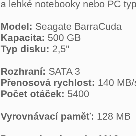
a lehké notebooky nebo PC typ
Model: 
Kapacita: 
Typ disku: 
2,5"

Rozhraní: 
Přenosová rychlost: 
Počet otáček: 
5400

Vyrovnávací paměť: 
128 MB
