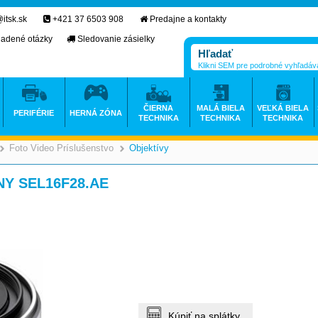
itsk.sk
+421 37 6503 908
Predajne a kontakty
ladené otázky
Sledovanie zásielky
Klikni SEM pre podrobné vyhľadáv
ČIERNA
MALÁ BIELA
VEĽKÁ BIELA
PERIFÉRIE
HERNÁ ZÓNA
TECHNIKA
TECHNIKA
TECHNIKA
Foto Video Príslušenstvo
Objektívy
>
>
>
ONY SEL16F28.AE
Kúpiť na splátky.