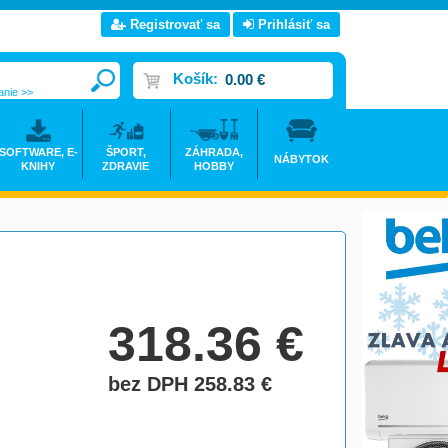
Registrovať sa
Prihlásiť sa
Košík:
0.00 €
anie >>
SOFTWARE, E-
ŠPORT,
ZÁHRADA,
NÁBYTOK
KNIHY
ZDRAVIE
HOBBY
318.36
€
bez DPH 258.83
€
do košíka