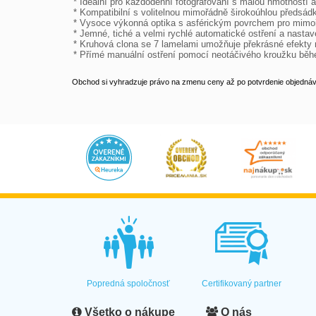
* Ideální pro každodenní fotografování s malou hmotností 
* Kompatibilní s volitelnou mimořádně širokoúhlou předs
* Vysoce výkonná optika s asférickým povrchem pro mimořá
* Jemné, tiché a velmi rychlé automatické ostření a nastaven
* Kruhová clona se 7 lamelami umožňuje překrásné efekty r
* Přímé manuální ostření pomocí neotáčivého kroužku běhe
Obchod si vyhradzuje právo na zmenu ceny až po potvrdenie objednávk
Popredná spoločnosť
Certifikovaný partner
Všetko o nákupe
O nás