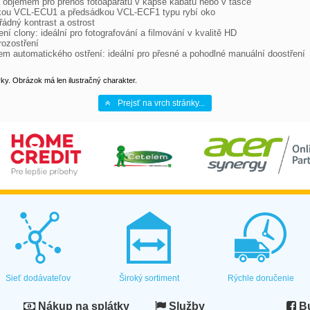
a objemem pro přenos fotoaparátu v kapse kabátu nebo v tašce

ádkou VCL-ECU1 a předsádkou VCL-ECF1 typu rybí oko

dný kontrast a ostrost

í clony: ideální pro fotografování a filmování v kvalitě HD

ozostření

m automatického ostření: ideální pro přesné a pohodlné manuální doostření
y. Obrázok má len ilustračný charakter.
Prejsť na vrch stránky...
Sieť dodávateľov
Široký sortiment
Rýchle doručenie
Nákup na splátky
Služby
Bu