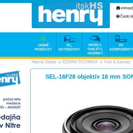
eshop@
Často k
MOBILY,
JARNÉ
PC,
PC
TABLETY,
POMÔCKY
NOTEBOOKY
KOMPONENTY
HODINKY
Hlavná Strana
ČIERNA TECHNIKA
Foto & Kamery
>
SEL-16F28 objektív 16 mm S