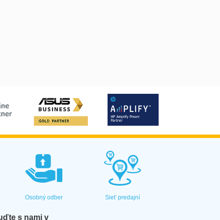
Osobný odber
Sieť predajní
ďte s nami v