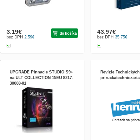
3.19
€
43.97
€
do košíka
bez DPH
2.59
€
bez DPH
35.75
€
UPGRADE Pinnacle STUDIO S9+
Revízie Technických
na ULT COLLECTION 15EU 8217-
priruckatechniczari
30008-01
Upgrade Pinnacle Studio verze 9 Ultimate
Revízie Technických Zari
Collection a novější na verzi Studio 15 HD
Ultimate Collection