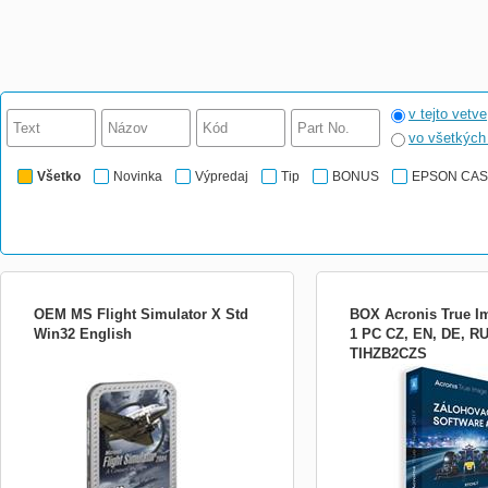
v tejto vetve
vo všetkýc
Všetko
Novinka
Výpredaj
Tip
BONUS
EPSON CA
OEM MS Flight Simulator X Std
BOX Acronis True Im
Win32 English
1 PC CZ, EN, DE, RU
TIHZB2CZS
Softvér pre osobné zálohu,
image zálohovanie pre po
a Mac, umožňuje zálohov
systémy, programy, užíva
nastavenia, súbory, infor
zavádzaní systému na rôz
externý HDD, NAS systém
položky