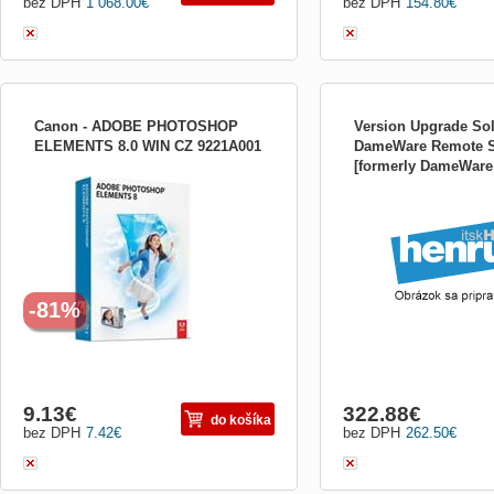
bez DPH
1 068.00
€
bez DPH
154.80
€
Canon - ADOBE PHOTOSHOP
Version Upgrade So
ELEMENTS 8.0 WIN CZ 9221A001
DameWare Remote S
[formerly DameWare N
ADOBE PHOTOSHOP ELEMENTS 8 -
Per Seat License
Všetko čo potrebujete pre spracovanie
fotografií Výnimočné fotografie. Úžasné
príbehy. Softvér Adobe Photoshop
Elements 8 kombinuje vynikajúce
schopnosti a jednoduché ovládanie, aby
ste vytvorili výnimočné fotografie. Poskl...
-81%
9.13
€
322.88
€
do košíka
bez DPH
7.42
€
bez DPH
262.50
€