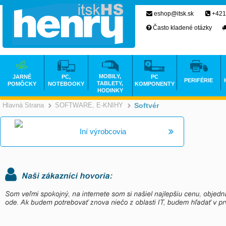
eshop@itsk.sk
+421
Často kladené otázky
MOBILY,
JARNÉ
PC,
PC
PERIFÉRIE
TABLETY,
POMÔCKY
NOTEBOOKY
KOMPONENTY
HODINKY
Hlavná Strana
SOFTWARE, E-KNIHY
Softvér
>
>
Iní výrobcovia