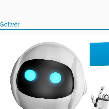
Softvér