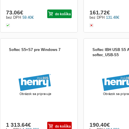
73.06
€
161.72
€
do košíka
bez DPH
59.40
€
bez DPH
131.48
€
Softec S5+S7 pre Windows 7
Softec IBH USB S5 
softec_USB-S5
Softec S5+S7 pre Windows 7
Softec S5+S7 pre Window
1 313.64
€
190.40
€
do košíka