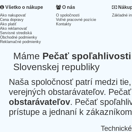
Všetko o nákupe
O nás
Nákup 
Ako nakupovať
O spoločnosti
Základné in
Cena dopravy
Voľné pracovné pozície
Ako platiť
Kontakty
Ako reklamovať
Servisné strediská
Obchodné podmienky
Reklamačné podmienky
Máme
Pečať spoľahlivosti
Slovenskej republiky
Naša spoločnosť patrí medzi tie
verejných obstarávateľov. Pečať 
obstarávateľov
. Pečať spoľahli
prístupe a jednaní k zákazníkom a
Technické