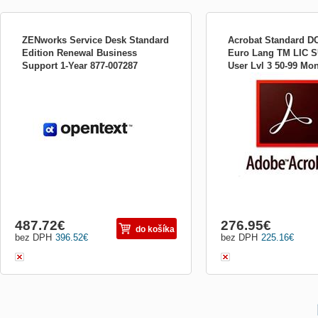
ZENworks Service Desk Standard
Acrobat Standard D
Edition Renewal Business
Euro Lang TM LIC 
Support 1-Year 877-007287
User Lvl 3 50-99 Mo
SUSE Linux Enterprise Mono Extension for
Samostatná aplikace (před
65297920BA03A12
IBM zSeries (per Engine) 1-Year
s počtem měsíců do výro
Subscription
(počítáno od prvního vstu
Základní položka pro prvn
SAMOSTATNÉ APLIKACE 
APPS&quot;). Nyní mají zá
buď si zakoupit Cloud (př
487.72
€
276.95
€
do košíka
bez DPH
396.52
€
bez DPH
225.16
€