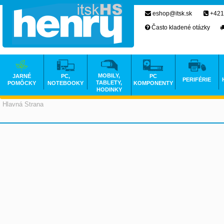
eshop@itsk.sk
+421
Často kladené otázky
MOBILY,
JARNÉ
PC,
PC
PERIFÉRIE
TABLETY,
POMÔCKY
NOTEBOOKY
KOMPONENTY
HODINKY
Hlavná Strana