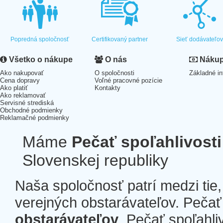
Popredná spoločnosť
Certifikovaný partner
Sieť dodávateľo
Všetko o nákupe
O nás
Nákup 
Ako nakupovať
O spoločnosti
Základné in
Cena dopravy
Voľné pracovné pozície
Ako platiť
Kontakty
Ako reklamovať
Servisné strediská
Obchodné podmienky
Reklamačné podmienky
Máme
Pečať spoľahlivosti
Slovenskej republiky
Naša spoločnosť patrí medzi tie
verejných obstarávateľov. Pečať 
obstarávateľov
. Pečať spoľahli