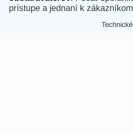
prístupe a jednaní k zákazníkom a
Technické
Â
Â
Â