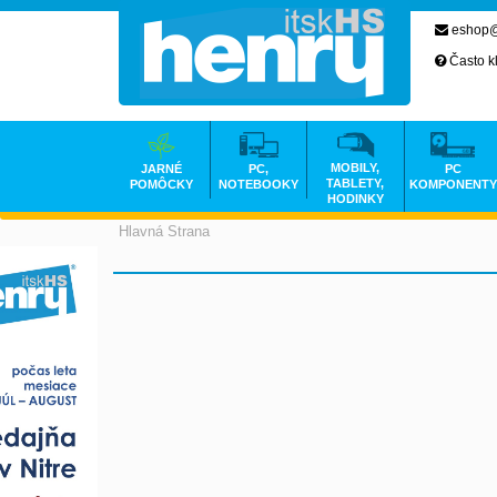
eshop@
Často k
MOBILY,
JARNÉ
PC,
PC
TABLETY,
POMÔCKY
NOTEBOOKY
KOMPONENTY
HODINKY
Hlavná Strana