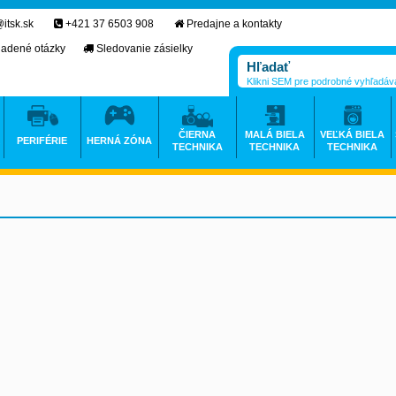
itsk.sk
+421 37 6503 908
Predajne a kontakty
ladené otázky
Sledovanie zásielky
Klikni SEM pre podrobné vyhľadáv
ČIERNA
MALÁ BIELA
VEĽKÁ BIELA
PERIFÉRIE
HERNÁ ZÓNA
TECHNIKA
TECHNIKA
TECHNIKA