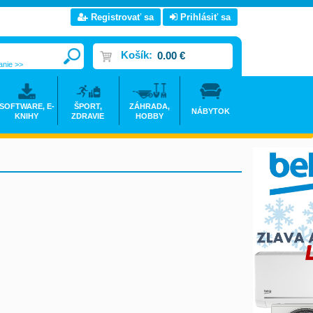
Registrovať sa
Prihlásiť sa
Košík:
0.00 €
anie >>
SOFTWARE, E-
ŠPORT,
ZÁHRADA,
NÁBYTOK
KNIHY
ZDRAVIE
HOBBY