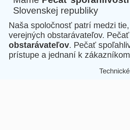
Slovenskej republiky
Naša spoločnosť patrí medzi tie
verejných obstarávateľov. Pečať 
obstarávateľov
. Pečať spoľahli
prístupe a jednaní k zákazníkom a
Technické
Â
Â
Â