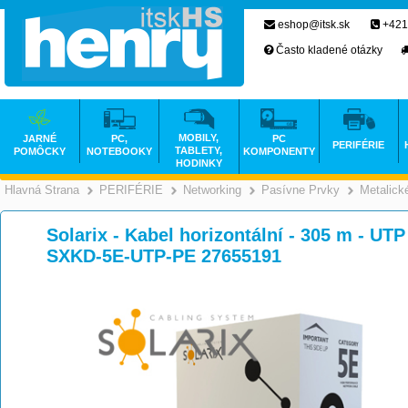
eshop@itsk.sk
+421
Často kladené otázky
MOBILY,
JARNÉ
PC,
PC
PERIFÉRIE
TABLETY,
POMÔCKY
NOTEBOOKY
KOMPONENTY
HODINKY
Hlavná Strana
PERIFÉRIE
Networking
Pasívne Prvky
Metalick
>
>
>
Solarix - Kabel horizontální - 305 m - UTP
SXKD-5E-UTP-PE 27655191