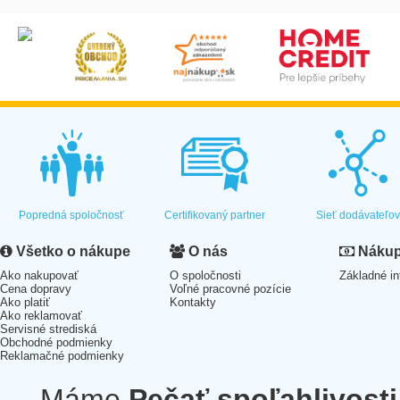
Popredná spoločnosť
Certifikovaný partner
Sieť dodávateľo
Všetko o nákupe
O nás
Nákup 
Ako nakupovať
O spoločnosti
Základné in
Cena dopravy
Voľné pracovné pozície
Ako platiť
Kontakty
Ako reklamovať
Servisné strediská
Obchodné podmienky
Reklamačné podmienky
Máme
Pečať spoľahlivosti