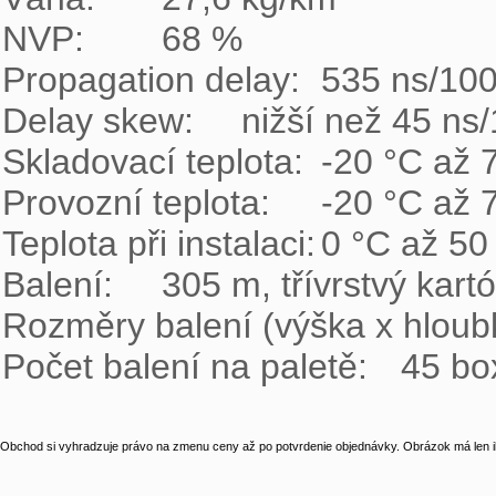
NVP:	68 %

Propagation delay:	535 ns/100 m

Delay skew:	nižší než 45 ns/100 m

Skladovací teplota:	-20 °C až 70 °C

Provozní teplota:	-20 °C až 70 °C

Teplota při instalaci:	0 °C až 50 °C

Balení:	305 m, třívrstvý kartónový box

Rozměry balení (výška x hloubka x šířka):	380 mm 
Počet balení na paletě:
Obchod si vyhradzuje právo na zmenu ceny až po potvrdenie objednávky. Obrázok má len il