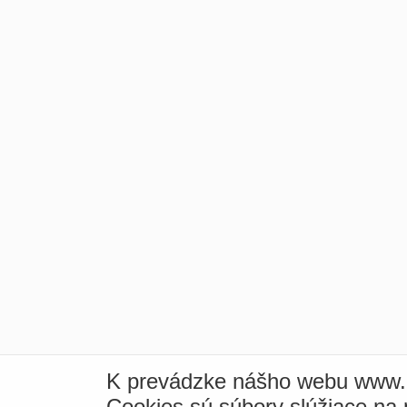
K prevádzke nášho webu www.i
Cookies sú súbory slúžiace na