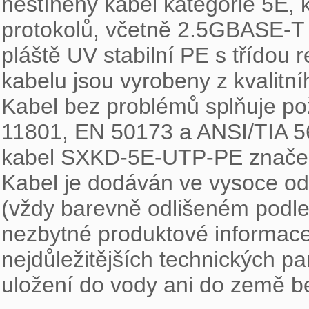
nestíněný kabel kategorie 5E, k
protokolů, včetně 2.5GBASE-T 
pláště UV stabilní PE s třídou 
kabelu jsou vyrobeny z kvalitn
Kabel bez problémů splňuje po
11801, EN 50173 a ANSI/TIA 568.
kabel SXKD-5E-UTP-PE značen 
Kabel je dodáván ve vysoce od
(vždy barevně odlišeném podle
nezbytné produktové informace,
nejdůležitějších technických pa
uložení do vody ani do země be