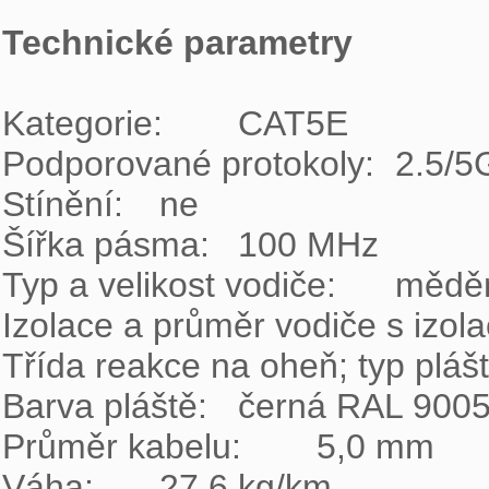
Technické parametry
Kategorie:	CAT5E

Podporované protokoly:	2.5/5GBASE-T a nižší

Stínění:	ne

Šířka pásma:	100 MHz

Typ a velikost vodiče:	měděný drát 0,50 mm ± 0,005 mm

Izolace a průměr vodiče s izolací:	HDPE 0,88
Třída reakce na oheň; typ pláště:	Fca; 
Barva pláště:	černá RAL 9005

Průměr kabelu:	5,0 mm

Váha:	27,6 kg/km
