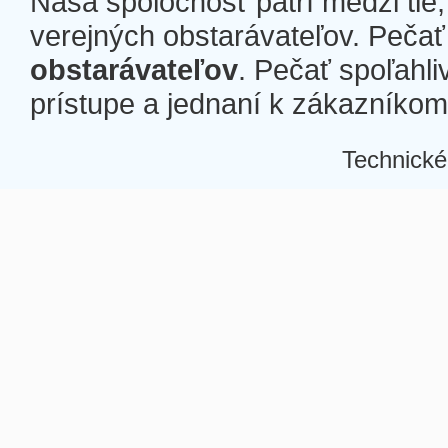
Naša spoločnosť patrí medzi tie
verejných obstarávateľov. Pečať 
obstarávateľov
. Pečať spoľahli
prístupe a jednaní k zákazníkom a
Technické
Â
Â
Â