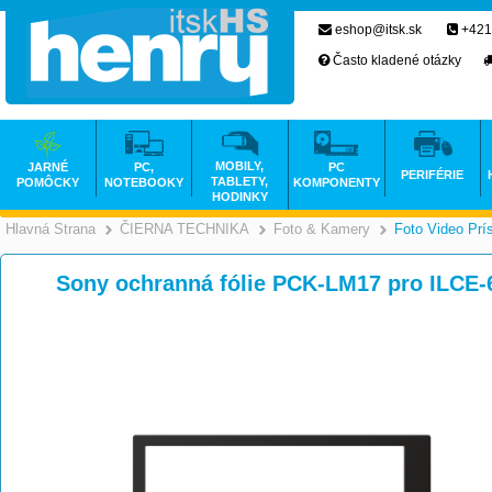
eshop@itsk.sk
+421
Často kladené otázky
MOBILY,
JARNÉ
PC,
PC
PERIFÉRIE
TABLETY,
POMÔCKY
NOTEBOOKY
KOMPONENTY
HODINKY
Hlavná Strana
ČIERNA TECHNIKA
Foto & Kamery
Foto Video Prí
>
>
Sony ochranná fólie PCK-LM17 pro ILC