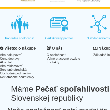
Popredná spoločnosť
Certifikovaný partner
Sieť dodávateľo
Všetko o nákupe
O nás
Nákup 
Ako nakupovať
O spoločnosti
Základné in
Cena dopravy
Voľné pracovné pozície
Ako platiť
Kontakty
Ako reklamovať
Servisné strediská
Obchodné podmienky
Reklamačné podmienky
Máme
Pečať spoľahlivosti
Slovenskej republiky