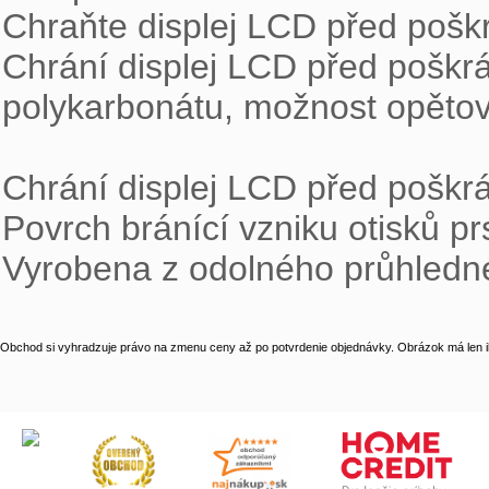
Chraňte displej LCD před poškr
Chrání displej LCD před poškr
polykarbonátu, možnost opětovn
Chrání displej LCD před poškr
Povrch bránící vzniku otisků prs
Vyrobena z odolného průhledn
Obchod si vyhradzuje právo na zmenu ceny až po potvrdenie objednávky. Obrázok má len il