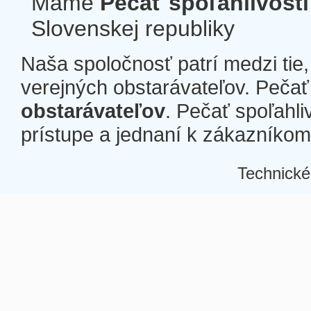
Máme
Pečať spoľahlivosti
Slovenskej republiky
Naša spoločnosť patrí medzi tie
verejných obstarávateľov. Pečať 
obstarávateľov
. Pečať spoľahli
prístupe a jednaní k zákazníkom a
Technické
Â
Â
Â