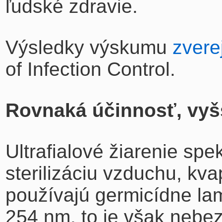
ľudské zdravie.
Výsledky výskumu
zverej
of Infection Control.
Rovnaká účinnosť, vyš
Ultrafialové žiarenie sp
sterilizáciu vzduchu, kva
používajú germicídne la
254 nm, to je však nebez