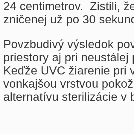
24 centimetrov. Zistili, ž
zničenej už po 30 sekun
Povzbudivý výsledok pove
priestory aj pri neustále
Keďže UVC žiarenie pri 
vonkajšou vrstvou pokož
alternatívu sterilizácie v