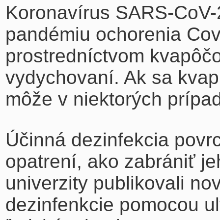
Koronavírus SARS-CoV-2,
pandémiu ochorenia Cov
prostredníctvom kvapôčok
vydychovaní. Ak sa kvap
môže v niektorých prípad
Účinná dezinfekcia povrc
opatrení, ako zabrániť je
univerzity publikovali nov
dezinfenkcie pomocou ult