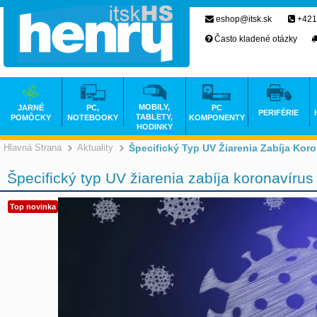
eshop@itsk.sk
+421
Často kladené otázky
MOBILY,
JARNÉ
PC,
PC
PERIFÉRIE
TABLETY,
POMÔCKY
NOTEBOOKY
KOMPONENTY
HODINKY
Hlavná Strana
Aktuality
Špecifický Typ UV Žiarenia Zabíja Kor
Špecifický typ UV žiarenia zabíja koronavíru
Top novinka