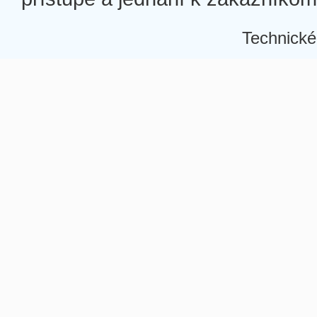
Technické
Â
Â
Â