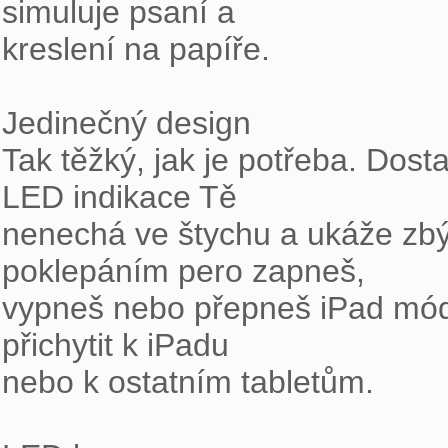
simuluje psaní a

kreslení na papíře.

Jedinečný design

Tak těžký, jak je potřeba. Dost
LED indikace Tě

nenechá ve štychu a ukáže zbýv
poklepáním pero zapneš,

vypneš nebo přepneš iPad mód.
přichytit k iPadu

nebo k ostatním tabletům.
