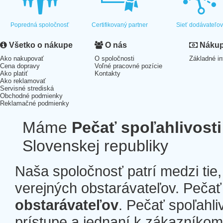
Popredná spoločnosť
Certifikovaný partner
Sieť dodávateľo
Všetko o nákupe
O nás
Nákup 
Ako nakupovať
O spoločnosti
Základné in
Cena dopravy
Voľné pracovné pozície
Ako platiť
Kontakty
Ako reklamovať
Servisné strediská
Obchodné podmienky
Reklamačné podmienky
Máme
Pečať spoľahlivosti
Slovenskej republiky
Naša spoločnosť patrí medzi tie
verejných obstarávateľov. Pečať 
obstarávateľov
. Pečať spoľahli
prístupe a jednaní k zákazníkom a