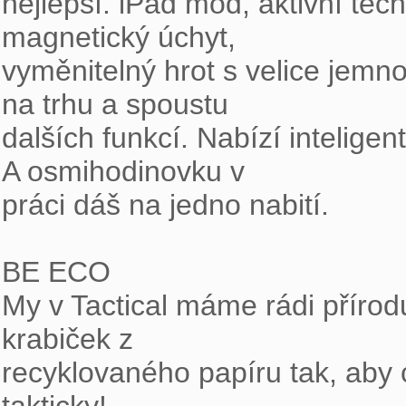
nejlepší. iPad mód, aktivní tech
magnetický úchyt,

vyměnitelný hrot s velice jemno
na trhu a spoustu

dalších funkcí. Nabízí inteligen
A osmihodinovku v

práci dáš na jedno nabití.

BE ECO

My v Tactical máme rádi příro
krabiček z

recyklovaného papíru tak, aby c