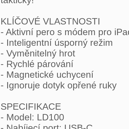
takticky!

KLÍČOVÉ VLASTNOSTI

- Aktivní pero s módem pro iPad
- Inteligentní úsporný režim

- Vyměnitelný hrot

- Rychlé párování

- Magnetické uchycení

- Ignoruje dotyk opřené ruky

SPECIFIKACE

- Model: LD100

- Nabíjecí port: USB-C
