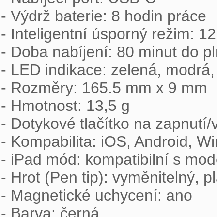
- Výdrž baterie: 8 hodin práce

- Inteligentní úsporný režim: 12
- Doba nabíjení: 80 minut do pl
- LED indikace: zelená, modrá,
- Rozměry: 165.5 mm x 9 mm

- Hmotnost: 13,5 g

- Dotykové tlačítko na zapnutí/v
- Kompabilita: iOS, Android, W
- iPad mód: kompatibilní s mod
- Hrot (Pen tip): vyměnitelný, pl
- Magnetické uchycení: ano

- Barva: černá
