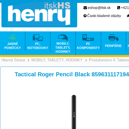
eshop@itsk.sk
+421
Často kladené otázky
MOBILY,
JARNÉ
PC,
PC
PERIFÉRIE
TABLETY,
POMÔCKY
NOTEBOOKY
KOMPONENTY
HODINKY
Hlavná Strana
MOBILY, TABLETY, HODINKY
Príslušenstvo K Tablet
>
>
Tactical Roger Pencil Black 85963111719