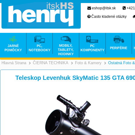
eshop@itsk.sk
+421
Často kladené otázky
MOBILY,
JARNÉ
PC,
PC
PERIFÉRIE
TABLETY,
POMÔCKY
NOTEBOOKY
KOMPONENTY
HODINKY
Hlavná Strana
ČIERNA TECHNIKA
Foto & Kamery
Ostatná Foto &
>
>
Teleskop Levenhuk SkyMatic 135 GTA 69