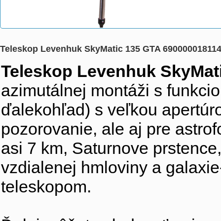
Teleskop Levenhuk SkyMatic 135 GTA 69000001811
Teleskop Levenhuk SkyMat
azimutálnej montáži s funkci
ďalekohľad) s veľkou apertúro
pozorovanie, ale aj pre astro
asi 7 km, Saturnove prstence
vzdialenej hmloviny a galaxi
teleskopom.