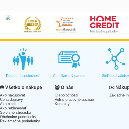
Popredná spoločnosť
Certifikovaný partner
Sieť dodávateľo
Všetko o nákupe
O nás
Nákup 
Ako nakupovať
O spoločnosti
Základné in
Cena dopravy
Voľné pracovné pozície
Ako platiť
Kontakty
Ako reklamovať
Servisné strediská
Obchodné podmienky
Reklamačné podmienky