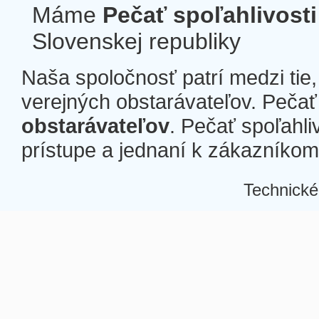
Máme
Pečať spoľahlivosti
Slovenskej republiky
Naša spoločnosť patrí medzi tie
verejných obstarávateľov. Pečať 
obstarávateľov
. Pečať spoľahli
prístupe a jednaní k zákazníkom a
Technické
Â
Â
Â