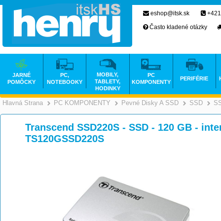
eshop@itsk.sk
+421
Často kladené otázky
MOBILY,
JARNÉ
PC,
PC
PERIFÉRIE
TABLETY,
POMÔCKY
NOTEBOOKY
KOMPONENTY
HODINKY
Hlavná Strana
PC KOMPONENTY
Pevné Disky A SSD
SSD
S
>
>
Transcend SSD220S - SSD - 120 GB - inter
TS120GSSD220S