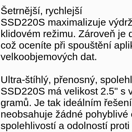
Šetrnější, rychlejší
SSD220S maximalizuje výdrž 
klidovém režimu. Zároveň je d
což oceníte při spouštění apl
velkoobjemových dat.
Ultra-štíhlý, přenosný, spolehl
SSD220S má velikost 2.5" s 
gramů. Je tak ideálním řešení
neobsahuje žádné pohyblivé č
spolehlivostí a odolností prot