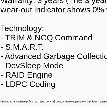
Warranty: 3 years (The 3 ye
wear-out indicator shows 0% 
Technology:
- TRIM & NCQ Command
- S.M.A.R.T.
- Advanced Garbage Collecti
- DevSleep Mode
- RAID Engine
- LDPC Coding
Obchod si vyhradzuje právo na zmenu ceny až po potvrdenie objednávky. Obrázok má len il