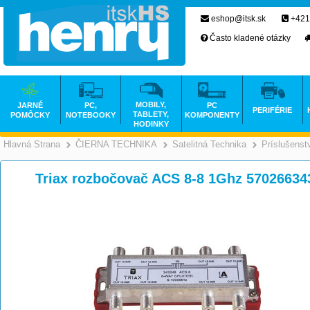
eshop@itsk.sk
+421
Často kladené otázky
MOBILY,
JARNÉ
PC,
PC
PERIFÉRIE
TABLETY,
POMÔCKY
NOTEBOOKY
KOMPONENTY
HODINKY
Hlavná Strana
ČIERNA TECHNIKA
Satelitná Technika
Príslušenst
>
>
Triax rozbočovač ACS 8-8 1Ghz 57026634