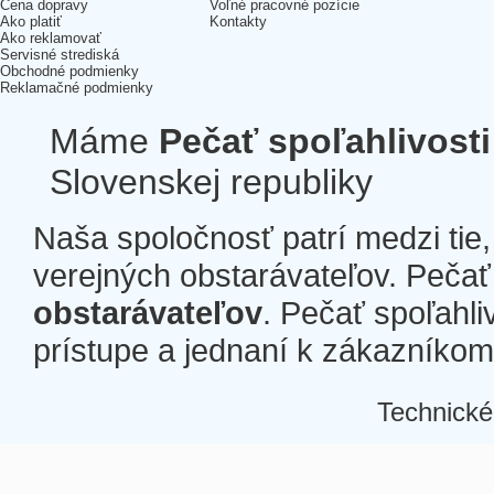
Cena dopravy
Voľné pracovné pozície
Ako platiť
Kontakty
Ako reklamovať
Servisné strediská
Obchodné podmienky
Reklamačné podmienky
Máme
Pečať spoľahlivosti
Slovenskej republiky
Naša spoločnosť patrí medzi tie
verejných obstarávateľov. Pečať 
obstarávateľov
. Pečať spoľahli
prístupe a jednaní k zákazníkom a
Technické
Â
Â
Â