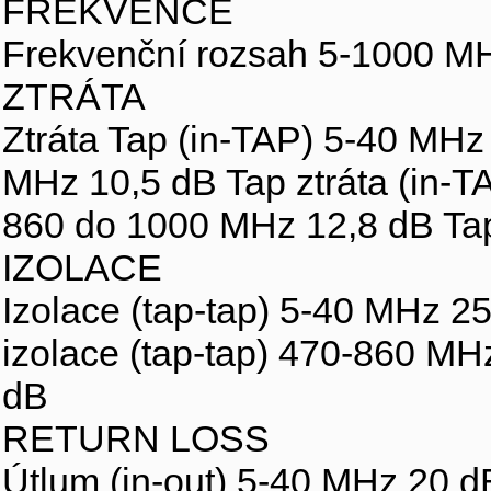
FREKVENCE
Frekvenční rozsah 5-1000 M
ZTRÁTA
Ztráta Tap (in-TAP) 5-40 MHz 
MHz 10,5 dB Tap ztráta (in-T
860 do 1000 MHz 12,8 dB Tap
IZOLACE
Izolace (tap-tap) 5-40 MHz 25
izolace (tap-tap) 470-860 MH
dB
RETURN LOSS
Útlum (in-out) 5-40 MHz 20 d