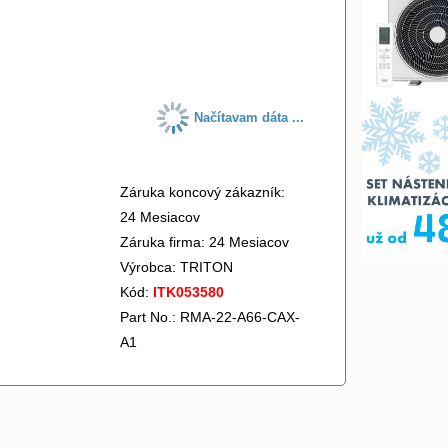
do košíka
Načítavam dáta ...
Záruka koncový zákazník:
24 Mesiacov
Záruka firma: 24 Mesiacov
Výrobca:
TRITON
Kód:
ITK053580
Part No.: RMA-22-A66-CAX-
A1