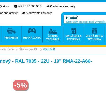
itsk.sk
+421 37 6503 908
Predajne a kontakty
ladené otázky
Sledovanie zásielky
Klikni SEM pre podrobné vyhľadáv
ČIERNA
MALÁ BIELA
VEĽKÁ BIELA
PERIFÉRIE
HERNÁ ZÓNA
TECHNIKA
TECHNIKA
TECHNIKA
ozvádzače
Stojanové 19"
600x600
>
>
>
anový - RAL 7035 - 22U - 19" RMA-22-A66-
-5%