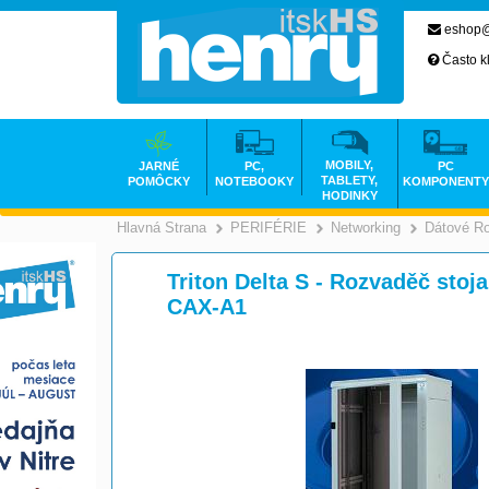
eshop@
Často k
MOBILY,
JARNÉ
PC,
PC
TABLETY,
POMÔCKY
NOTEBOOKY
KOMPONENTY
HODINKY
Hlavná Strana
PERIFÉRIE
Networking
Dátové R
>
>
Triton Delta S - Rozvaděč stoj
CAX-A1