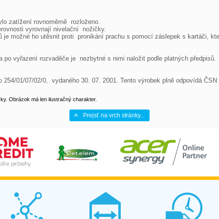
lo zatížení rovnoměrně  rozloženo.

vnosti vyrovnají nivelační  nožičky.

je možné ho utěsnit proti  pronikání prachu s pomocí záslepek s kartáči, kte
 po vyřazení rozvaděče je  nezbytné s nimi naložit podle platných předpisů.

číslo 254/01/07/02/0,  vydaného 30. 07. 2001. Tento výrobek plně odpovídá Č
y. Obrázok má len ilustračný charakter.
Prejsť na vrch stránky...