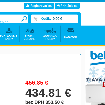
Registrovať sa
Prihlásiť sa
Košík:
0.00 €
anie >>
SOFTWARE, E-
ŠPORT,
ZÁHRADA,
NÁBYTOK
KNIHY
ZDRAVIE
HOBBY
456.85
€
434.81
€
bez DPH 353.50
€