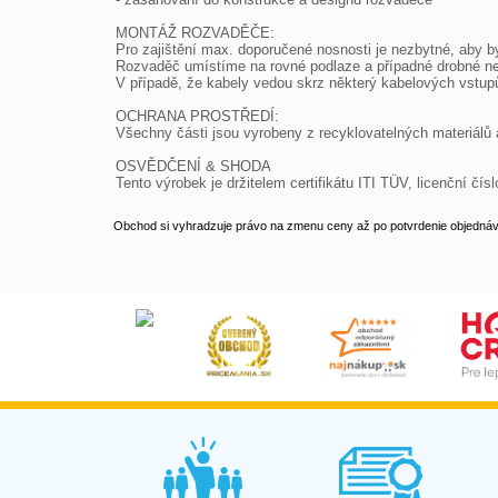
MONTÁŽ ROZVADĚČE:

Pro zajištění max. doporučené nosnosti je nezbytné, aby by
Rozvaděč umístíme na rovné podlaze a případné drobné nero
V případě, že kabely vedou skrz některý kabelových vstupů 
OCHRANA PROSTŘEDÍ:

Všechny části jsou vyrobeny z recyklovatelných materiálů a
OSVĚDČENÍ & SHODA

Tento výrobek je držitelem certifikátu ITI TÜV, licenční 
Obchod si vyhradzuje právo na zmenu ceny až po potvrdenie objednávk