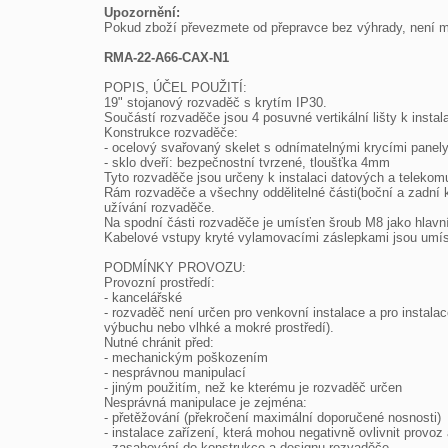
Upozornění:

Pokud zboží převezmete od přepravce bez výhrady, není m
RMA-22-A66-CAX-N1
POPIS, ÚČEL POUŽITÍ:

19" stojanový rozvaděč s krytím IP30.

Součástí rozvaděče jsou 4 posuvné vertikální lišty k instalac
Konstrukce rozvaděče:

- ocelový svařovaný skelet s odnímatelnými krycími panely
- sklo dveří: bezpečnostní tvrzené, tloušťka 4mm

Tyto rozvaděče jsou určeny k instalaci datových a telekomun
Rám rozvaděče a všechny oddělitelné části(boční a zadní k
užívání rozvaděče.

Na spodní části rozvaděče je umísťen šroub M8 jako hlavn
Kabelové vstupy kryté vylamovacími záslepkami jsou umístě
PODMÍNKY PROVOZU:

Provozní prostředí:

- kancelářské

- rozvaděč není určen pro venkovní instalace a pro instala
výbuchu nebo vlhké a mokré prostředí).

Nutné chránit před:

- mechanickým poškozením

- nesprávnou manipulací

- jiným použitím, než ke kterému je rozvaděč určen

Nesprávná manipulace je zejména:

- přetěžování (překročení maximální doporučené nosnosti)

- instalace zařízení, která mohou negativně ovlivnit provo
- zasahování do konstrukce a designu rozvaděče
