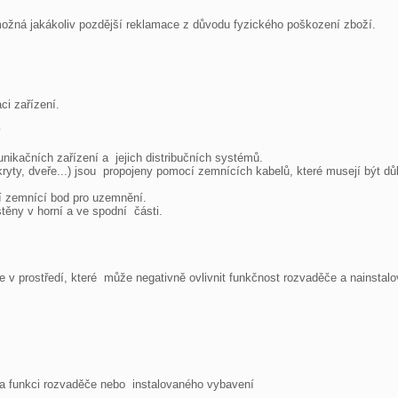
ožná jakákoliv pozdější reklamace z důvodu fyzického poškození zboží.

i zařízení.



ikačních zařízení a  jejich distribučních systémů.

ryty, dveře...) jsou  propojeny pomocí zemnících kabelů, které musejí být dů
í zemnící bod pro uzemnění.

ny v horní a ve spodní  části.

ce v prostředí, které  může negativně ovlivnit funkčnost rozvaděče a nainstal
z a funkci rozvaděče nebo  instalovaného vybavení
