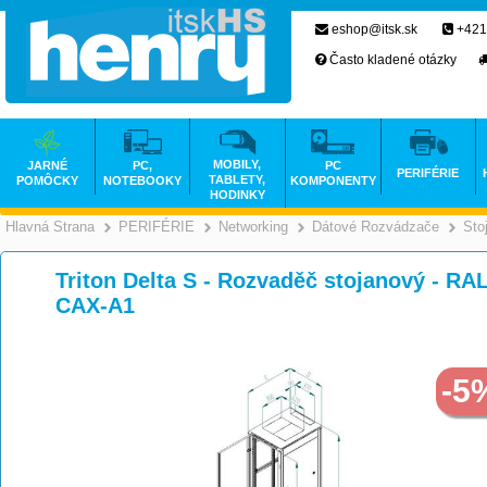
eshop@itsk.sk
+421
Často kladené otázky
MOBILY,
JARNÉ
PC,
PC
PERIFÉRIE
TABLETY,
POMÔCKY
NOTEBOOKY
KOMPONENTY
HODINKY
Hlavná Strana
PERIFÉRIE
Networking
Dátové Rozvádzače
Sto
>
>
>
Triton Delta S - Rozvaděč stojanový - RA
CAX-A1
-5