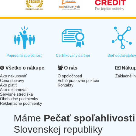
Popredná spoločnosť
Certifikovaný partner
Sieť dodávateľo
Všetko o nákupe
O nás
Nákup 
Ako nakupovať
O spoločnosti
Základné in
Cena dopravy
Voľné pracovné pozície
Ako platiť
Kontakty
Ako reklamovať
Servisné strediská
Obchodné podmienky
Reklamačné podmienky
Máme
Pečať spoľahlivosti
Slovenskej republiky