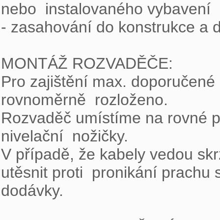
nebo  instalovaného vybavení

- zasahování do konstrukce a 
MONTÁŽ ROZVADĚČE:

Pro zajištění max. doporučené n
rovnoměrně  rozloženo.

Rozvaděč umístíme na rovné po
nivelační  nožičky.

V případě, že kabely vedou skr
utěsnit proti  pronikání prachu 
dodávky.
