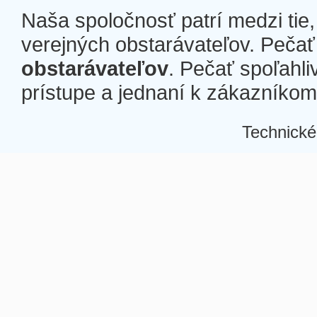
Naša spoločnosť patrí medzi tie
verejných obstarávateľov. Pečať 
obstarávateľov
. Pečať spoľahli
prístupe a jednaní k zákazníkom a
Technické
Â
Â
Â