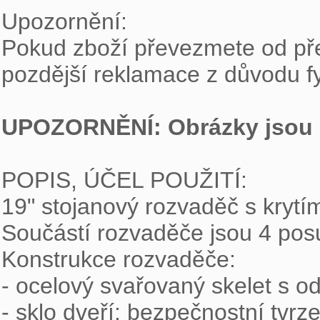
Upozornění:

Pokud zboží převezmete od pře
pozdější reklamace z důvodu fy
UPOZORNĚNÍ: Obrázky jsou p
POPIS, ÚČEL POUŽITÍ:

19" stojanový rozvaděč s krytím
Součástí rozvaděče jsou 4 posuvn
Konstrukce rozvaděče:

- ocelový svařovaný skelet s o
- sklo dveří: bezpečnostní tvrz