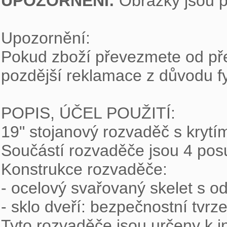
UPOZORNĚNÍ:
 Obrázky jsou po
Upozornění:

Pokud zboží převezmete od pře
pozdější reklamace z důvodu fy
POPIS, ÚČEL POUŽITÍ:

19" stojanový rozvaděč s krytím
Součástí rozvaděče jsou 4 posuvn
Konstrukce rozvaděče:

- ocelový svařovaný skelet s o
- sklo dveří: bezpečnostní tvrz
Tyto rozvaděče jsou určeny k in