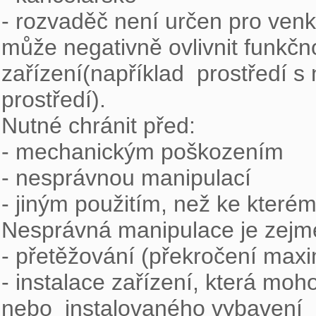
- rozvaděč není určen pro venkov
může negativně ovlivnit funkčn
zařízení(například  prostředí 
prostředí).

Nutné chránit před:

- mechanickým poškozením

- nesprávnou manipulací

- jiným použitím, než ke kterém
Nesprávná manipulace je zejmé
- přetěžování (překročení maxi
- instalace zařízení, která moh
nebo  instalovaného vybavení
