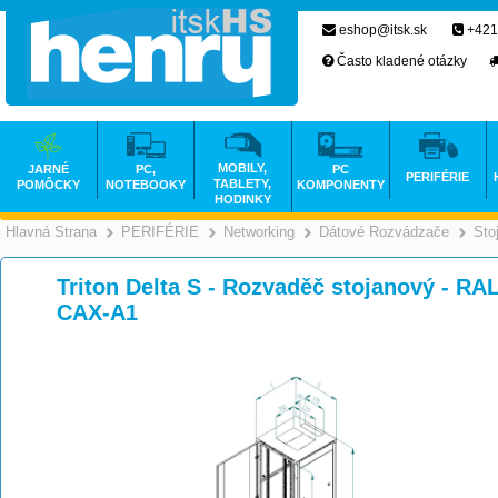
eshop@itsk.sk
+421
Často kladené otázky
MOBILY,
JARNÉ
PC,
PC
PERIFÉRIE
TABLETY,
POMÔCKY
NOTEBOOKY
KOMPONENTY
HODINKY
Hlavná Strana
PERIFÉRIE
Networking
Dátové Rozvádzače
Sto
>
>
>
Triton Delta S - Rozvaděč stojanový - RA
CAX-A1