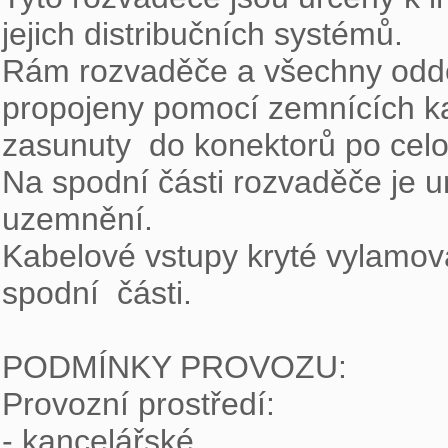
jejich distribučních systémů.

Rám rozvaděče a všechny oddělit
propojeny pomocí zemnících kab
zasunuty  do konektorů po celo
Na spodní části rozvaděče je u
uzemnění.

Kabelové vstupy kryté vylamova
spodní  části.

PODMÍNKY PROVOZU:

Provozní prostředí:

- kancelářské
