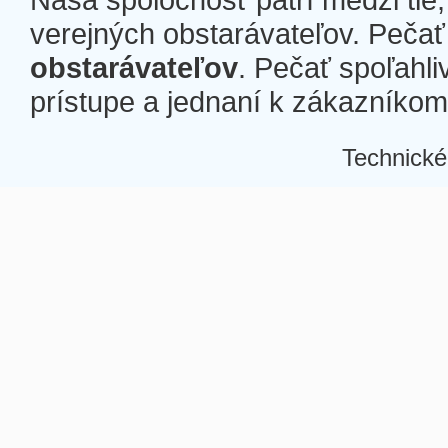
verejných obstarávateľov. Pečať 
obstarávateľov
. Pečať spoľahli
prístupe a jednaní k zákazníkom a
Technické
Â
Â
Â