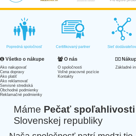
Popredná spoločnosť
Certifikovaný partner
Sieť dodávateľo
Všetko o nákupe
O nás
Nákup 
Ako nakupovať
O spoločnosti
Základné in
Cena dopravy
Voľné pracovné pozície
Ako platiť
Kontakty
Ako reklamovať
Servisné strediská
Obchodné podmienky
Reklamačné podmienky
Máme
Pečať spoľahlivosti
Slovenskej republiky
Naša spoločnosť patrí medzi tie