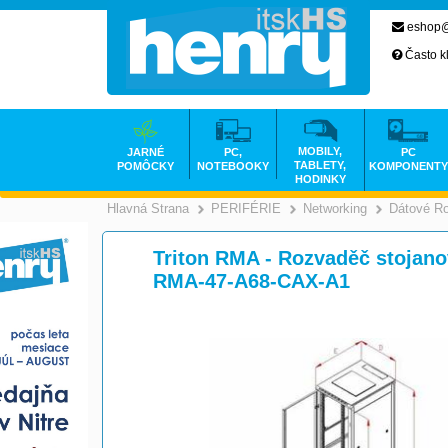
eshop@
Často k
MOBILY,
JARNÉ
PC,
PC
TABLETY,
POMÔCKY
NOTEBOOKY
KOMPONENTY
HODINKY
Hlavná Strana
PERIFÉRIE
Networking
Dátové R
>
>
Triton RMA - Rozvaděč stojanov
RMA-47-A68-CAX-A1