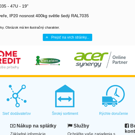
035 - 47U - 19"
eře, IP20 nosnost 400kg světle šedý RAL7035
y. Obrázok má len ilustračný charakter.
Prejsť na vrch stránky...
Sieť dodávateľov
Široký sortiment
Rýchle doručenie
Nákup na splátky
Služby
Bu
kont
Základné informácie
Ochráňte vaše zariadenia s