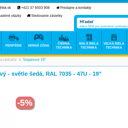
itsk.sk
+421 37 6503 908
Predajne a kontakty
ladené otázky
Sledovanie zásielky
Klikni SEM pre podrobné vyhľadáv
ČIERNA
MALÁ BIELA
VEĽKÁ BIELA
PERIFÉRIE
HERNÁ ZÓNA
TECHNIKA
TECHNIKA
TECHNIKA
ozvádzače
Stojanové 19"
>
>
ý - světle šedá, RAL 7035 - 47U - 19"
-5%