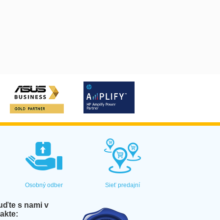
Osobný odber
Sieť predajní
ďte s nami v
akte: