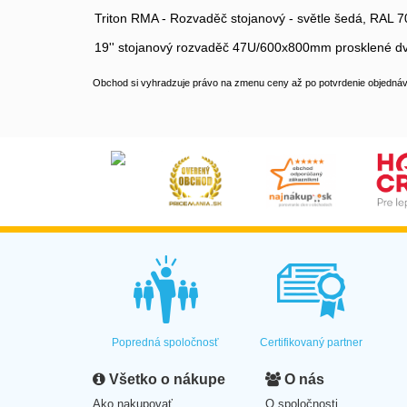
Triton RMA - Rozvaděč stojanový - světle šedá, RAL 7
19'' stojanový rozvaděč 47U/600x800mm prosklené dv
Obchod si vyhradzuje právo na zmenu ceny až po potvrdenie objednávk
Popredná spoločnosť
Certifikovaný partner
Všetko o nákupe
O nás
Ako nakupovať
O spoločnosti