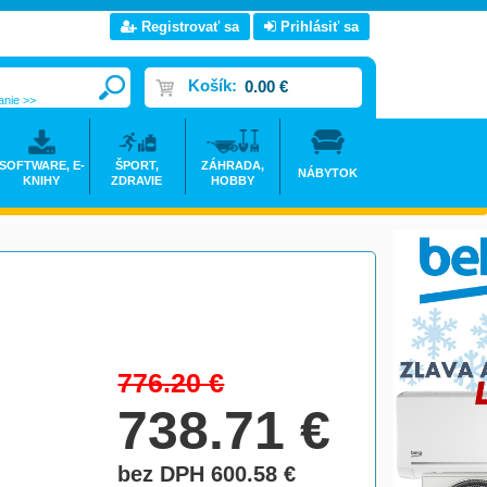
Registrovať sa
Prihlásiť sa
Košík:
0.00 €
anie >>
SOFTWARE, E-
ŠPORT,
ZÁHRADA,
NÁBYTOK
KNIHY
ZDRAVIE
HOBBY
776.20
€
738.71
€
bez DPH 600.58
€