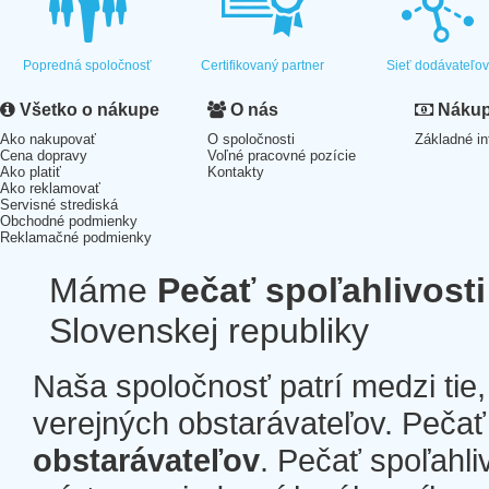
Popredná spoločnosť
Certifikovaný partner
Sieť dodávateľo
Všetko o nákupe
O nás
Nákup 
Ako nakupovať
O spoločnosti
Základné in
Cena dopravy
Voľné pracovné pozície
Ako platiť
Kontakty
Ako reklamovať
Servisné strediská
Obchodné podmienky
Reklamačné podmienky
Máme
Pečať spoľahlivosti
Slovenskej republiky
Naša spoločnosť patrí medzi tie
verejných obstarávateľov. Pečať 
obstarávateľov
. Pečať spoľahli