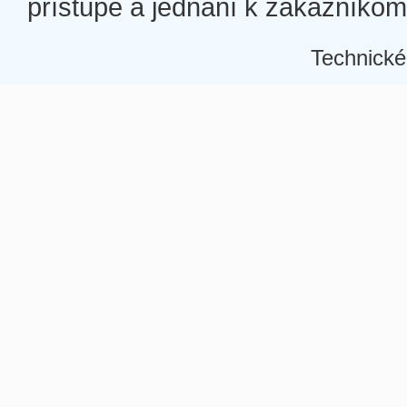
prístupe a jednaní k zákazníkom a
Technické
Â
Â
Â