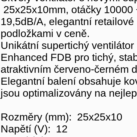
25x25x10mm, otáčky 10000 +
19,5dB/A, elegantní retailové
podložkami v ceně.
Unikátní supertichý ventiláto
Enhanced FDB pro tichý, stabi
atraktivním červeno-černém d
Elegantní balení obsahuje ko
jsou optimalizovány na nejle
Rozměry (mm): 25x25x10
Napětí (V): 12