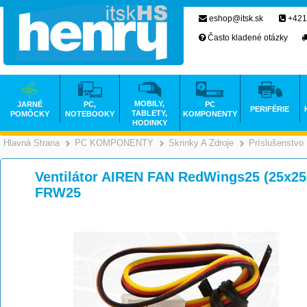
eshop@itsk.sk
+421
Často kladené otázky
MOBILY,
JARNÉ
PC,
PC
PERIFÉRIE
TABLETY,
POMÔCKY
NOTEBOOKY
KOMPONENTY
HODINKY
Hlavná Strana
PC KOMPONENTY
Skrinky A Zdroje
Príslušenstvo
>
>
Ventilátor AIREN FAN RedWings25 (25x2
FRW25