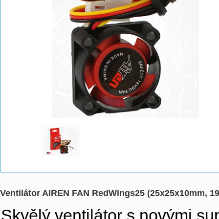
Ventilátor AIREN FAN RedWings25 (25x25x10mm, 1
Skvělý ventilátor s novými s