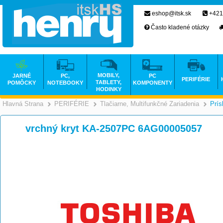
eshop@itsk.sk
+421
Často kladené otázky
MOBILY,
JARNÉ
PC,
PC
PERIFÉRIE
TABLETY,
POMÔCKY
NOTEBOOKY
KOMPONENTY
HODINKY
Hlavná Strana
PERIFÉRIE
Tlačiarne, Multifunkčné Zariadenia
Prís
>
>
vrchný kryt KA-2507PC 6AG00005057