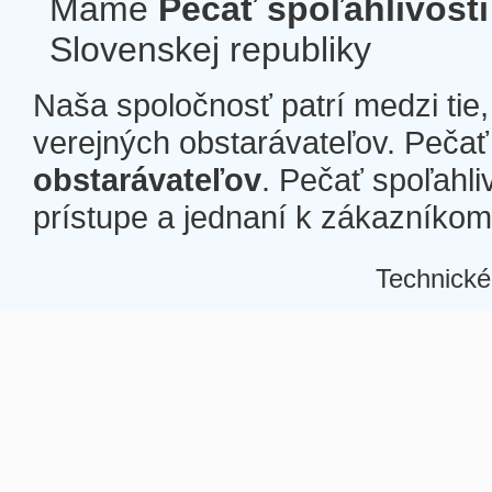
Máme
Pečať spoľahlivosti
Slovenskej republiky
Naša spoločnosť patrí medzi tie
verejných obstarávateľov. Pečať 
obstarávateľov
. Pečať spoľahli
prístupe a jednaní k zákazníkom a
Technické
Â
Â
Â