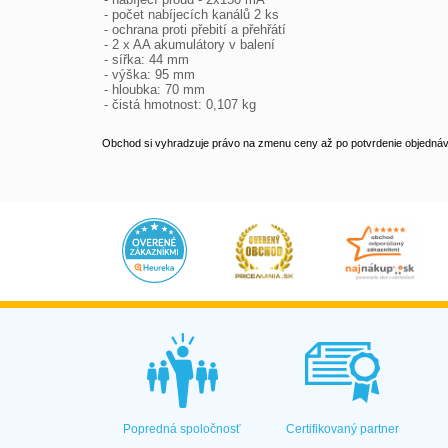
- počet nabíjecích kanálů 2 ks

- ochrana proti přebití a přehřátí

- 2 x AA akumulátory v balení

- sířka: 44 mm

- výška: 95 mm

- hloubka: 70 mm

- čistá hmotnost: 0,107 kg
Obchod si vyhradzuje právo na zmenu ceny až po potvrdenie objednávk
Popredná spoločnosť
Certifikovaný partner