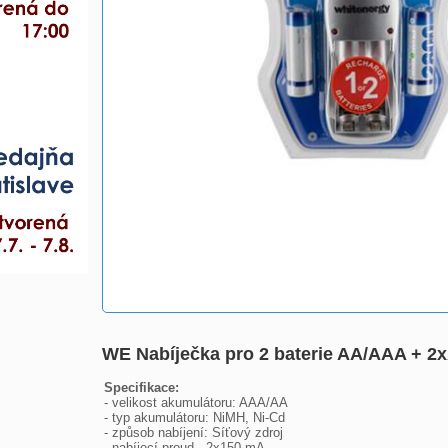
WE Nabíječka pro 2 baterie AA/AAA + 
Specifikace:

- velikost akumulátoru: AAA/AA

- typ akumulátoru: NiMH, Ni-Cd

- způsob nabíjení: Síťový zdroj

- nabíjecí proud - 2x150 mA
