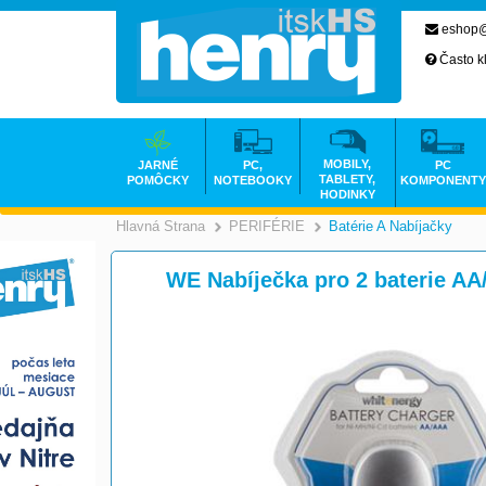
eshop@
Často k
MOBILY,
JARNÉ
PC,
PC
TABLETY,
POMÔCKY
NOTEBOOKY
KOMPONENTY
HODINKY
Hlavná Strana
PERIFÉRIE
Batérie A Nabíjačky
>
>
WE Nabíječka pro 2 baterie A