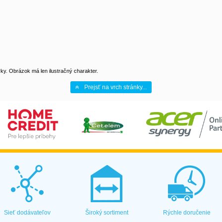
y. Obrázok má len ilustračný charakter.
Prejsť na vrch stránky...
Sieť dodávateľov
Široký sortiment
Rýchle doručenie