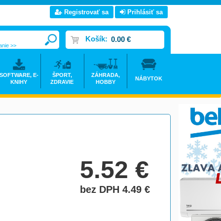
Registrovať sa
Prihlásiť sa
Košík:
0.00 €
anie >>
SOFTWARE, E-
ŠPORT,
ZÁHRADA,
NÁBYTOK
KNIHY
ZDRAVIE
HOBBY
5.52
€
bez DPH 4.49
€
do košíka