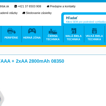
itsk.sk
+421 37 6503 908
Predajne a kontakty
ladené otázky
Sledovanie zásielky
Klikni SEM pre podrobné vyhľadáv
ČIERNA
MALÁ BIELA
VEĽKÁ BIELA
PERIFÉRIE
HERNÁ ZÓNA
TECHNIKA
TECHNIKA
TECHNIKA
A/AAA + 2xAA 2800mAh 08350