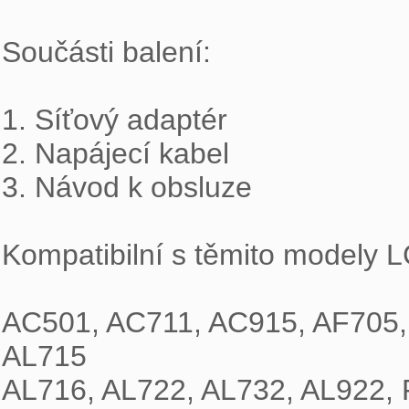
Součásti balení:

1. Síťový adaptér

2. Napájecí kabel

3. Návod k obsluze

Kompatibilní s těmito modely L
AC501, AC711, AC915, AF705, 
AL715

AL716, AL722, AL732, AL922, F