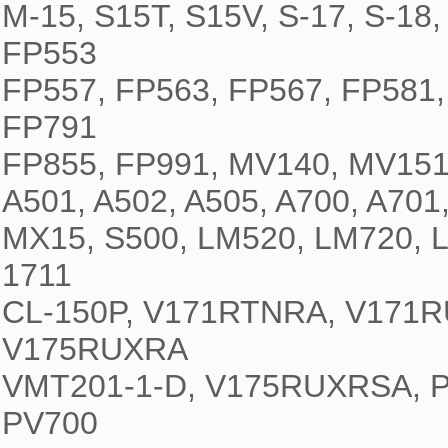
M-15, S15T, S15V, S-17, S-18,
FP553

FP557, FP563, FP567, FP581,
FP791

FP855, FP991, MV140, MV151,
A501, A502, A505, A700, A701,
MX15, S500, LM520, LM720, 
1711

CL-150P, V171RTNRA, V171
V175RUXRA

VMT201-1-D, V175RUXRSA, P9
PV700
