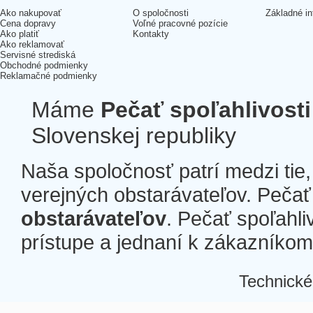
Ako nakupovať
O spoločnosti
Základné in
Cena dopravy
Voľné pracovné pozície
Ako platiť
Kontakty
Ako reklamovať
Servisné strediská
Obchodné podmienky
Reklamačné podmienky
Máme
Pečať spoľahlivosti
Slovenskej republiky
Naša spoločnosť patrí medzi tie
verejných obstarávateľov. Pečať 
obstarávateľov
. Pečať spoľahli
prístupe a jednaní k zákazníkom a
Technické
Â
Â
Â