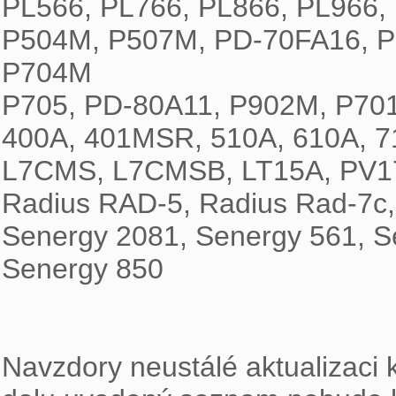
PL566, PL766, PL866, PL966
P504M, P507M, PD-70FA16, P
P704M

P705, PD-80A11, P902M, P70
400A, 401MSR, 510A, 610A, 
L7CMS, L7CMSB, LT15A, PV17
Radius RAD-5, Radius Rad-7c,
Senergy 2081, Senergy 561, Se
Senergy 850

Navzdory neustálé aktualizaci k