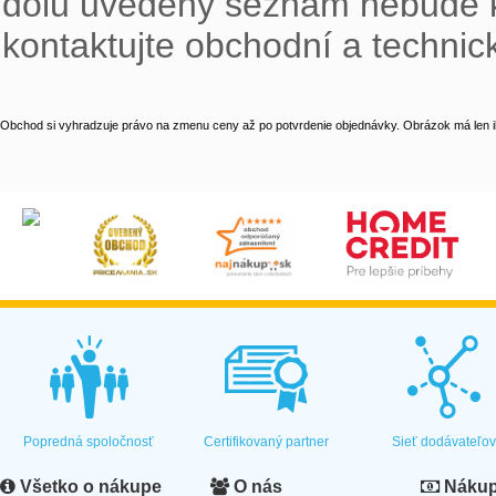
dolu uvedený seznam nebude ko
kontaktujte obchodní a techni
Obchod si vyhradzuje právo na zmenu ceny až po potvrdenie objednávky. Obrázok má len il
Popredná spoločnosť
Certifikovaný partner
Sieť dodávateľo
Všetko o nákupe
O nás
Nákup 