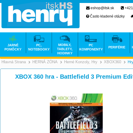
eshop@itsk.sk
+421
Často kladené otázky
MOBILY,
JARNÉ
PC,
PC
PERIFÉRIE
TABLETY,
POMÔCKY
NOTEBOOKY
KOMPONENTY
HODINKY
Hlavná Strana
HERNÁ ZÓNA
Herné Konzoly, Hry
XBOX360
Hr
>
>
XBOX 360 hra - Battlefield 3 Premium Ed