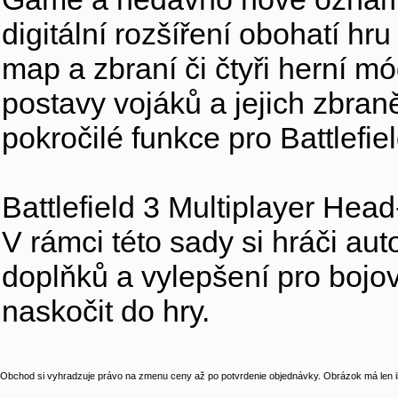
digitální rozšíření obohatí h
map a zbraní či čtyři herní m
postavy vojáků a jejich zbran
pokročilé funkce pro Battlefiel
Battlefield 3 Multiplayer Head-
V rámci této sady si hráči a
doplňků a vylepšení pro bojo
naskočit do hry.
Obchod si vyhradzuje právo na zmenu ceny až po potvrdenie objednávky. Obrázok má len il