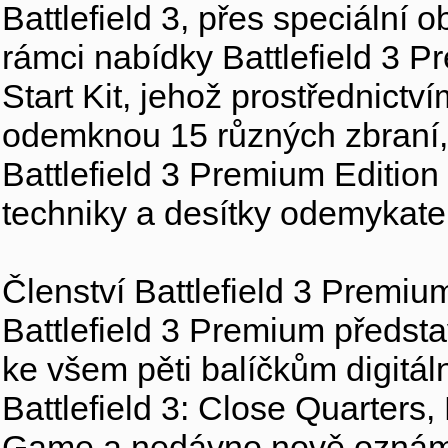
Battlefield 3, přes speciální o
rámci nabídky Battlefield 3 Pr
Start Kit, jehož prostřednictv
odemknou 15 různých zbraní, 
Battlefield 3 Premium Edition
techniky a desítky odemykate
Členství Battlefield 3 Premiu
Battlefield 3 Premium předsta
ke všem pěti balíčkům digitáln
Battlefield 3: Close Quarters, 
Game a nedávno nově oznámen