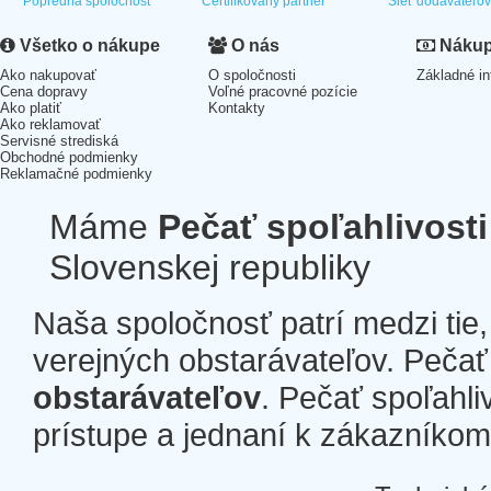
Popredná spoločnosť
Certifikovaný partner
Sieť dodávateľo
Všetko o nákupe
O nás
Nákup 
Ako nakupovať
O spoločnosti
Základné in
Cena dopravy
Voľné pracovné pozície
Ako platiť
Kontakty
Ako reklamovať
Servisné strediská
Obchodné podmienky
Reklamačné podmienky
Máme
Pečať spoľahlivosti
Slovenskej republiky
Naša spoločnosť patrí medzi tie
verejných obstarávateľov. Pečať 
obstarávateľov
. Pečať spoľahli
prístupe a jednaní k zákazníkom a