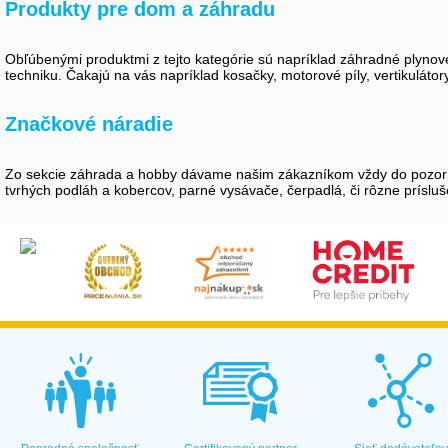
Produkty pre dom a záhradu
Obľúbenými produktmi z tejto kategórie sú napríklad záhradné plynové
techniku. Čakajú na vás napríklad kosačky, motorové píly, vertikuláto
Značkové náradie
Zo sekcie záhrada a hobby dávame našim zákazníkom vždy do pozornost
tvrhých podláh a kobercov, parné vysávače, čerpadlá, či rôzne prísluše