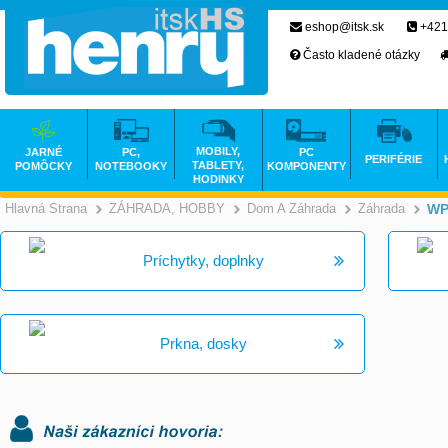
eshop@itsk.sk
+421
Často kladené otázky
MOBILY,
JARNÉ
PC,
PC
PERIFÉRIE
TABLETY,
POMÔCKY
NOTEBOOKY
KOMPONENTY
HODINKY
Hlavná Strana
ZÁHRADA, HOBBY
Dom A Záhrada
Záhrada
WP
>
>
Príchytky, doplnky
Prkna, dosky