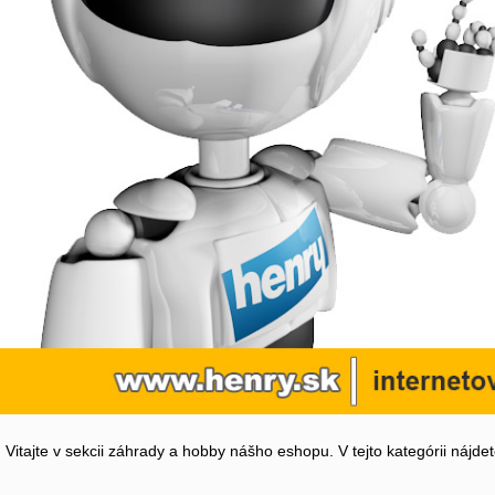
Vitajte v sekcii záhrady a hobby nášho eshopu. V tejto kategórii nájd