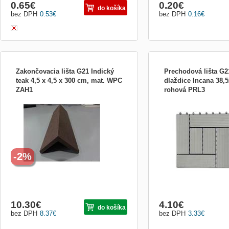
0.65
€
0.20
€
do košíka
bez DPH
0.53
€
bez DPH
0.16
€
Zakončovacia lišta G21 Indický
Prechodová lišta G
teak 4,5 x 4,5 x 300 cm, mat. WPC
dlaždice Incana 38,
ZAH1
rohová PRL3
Zakončovací hrana pro komplexní
WPC dlaždice G21 jsou s
podlahový systém Gardenax - používá se
komplexního podlahovéh
na zakrytí pohledových hran položené
jsou praktickým řešením p
terasy či jiné podlahy - spotřeba
exterierové podlahové kry
individuální dle tvaru plochy a velikosti
systém G21 je cenově zaj
viditelných hran - materiál WPC rozměr
které však zároveň splňuj
4,5x4,5x300cm
kvalitativní nároky.
-2%
10.30
€
4.10
€
do košíka
bez DPH
8.37
€
bez DPH
3.33
€