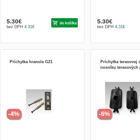
5.30
€
5.30
€
do košíka
bez DPH
4.31
€
bez DPH
4.31
€
Príchytka hranola G21
Príchytka terasovej
nosníku terasových 
Příchytka hranolu komplexního
Příchytka prkna k podkla
podlahového systému Gardenax - je
komplexního podlahovéh
potřeba použít vždy na každých 40cm
Gardenax - používá se v
délky hranolu - doporučená spotřeba je
kde dojde ke křížení pod
8ks na 1m2 terasového prkna
hranolu s terasovým prkn
zároveň jako distanční pr
vytvoření dilatační mezery
-4%
-6%