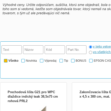
v tejto vetve
vo všetkýc
Všetko
Novinka
Výpredaj
Tip
BONUS
EPSON CA
Prechodová lišta G21 pro WPC
Zakončovacia lišta 
dlaždice indický teak 38,5x75 cm
x 4,5 x 300 cm, ma
rohová PRL2
WPC dlaždice G21 jsou součásti
WPC prkna jsou dřevopla
komplexního podlahového systému G21 a
které jsou vyrobeny z 6
jsou praktickým řešením pro použití na
polymeru HDPE, mají mno