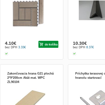
exterierové podlahové krytiny. Podlahový
užitečných vlastností, jak
systém G21 je cenově zajímavé řešení,
abrazivní povrch bez neb
které však zároveň splňuje i vysoké
uklouznutí, dlouhá životno
kvalitativní nároky.
bezúdržbovost ....
4.10
€
10.30
€
do košíka
bez DPH
3.33
€
bez DPH
8.37
€
Zakončovacia hrana G21 plochá
Príchytka terasovej
2*9*200cm Akát mat. WPC
hranolu startovací
ZL90104
Zakončovací hrana pro komplexní
Tato příchytka terasovéh
podlahový systém G21 - používá se na
komplexního podlahovéh
zakrytí pohledových hran položené terasy
se používá na první a po
či jiné podlahy. Tuto hranu je možné po
prken. - používá se v ka
nahřátí tvarovat, je tak např. vhodná pro
dojde ke křížení podklado
montáž ke kruhovým bazénům. - spotřeba
terasovým prknem - spotř
individuální dle tvaru
délky wpc prkna