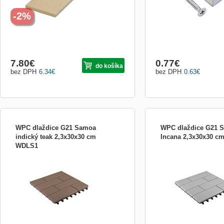
-2%
7.80
€
0.77
€
do košíka
bez DPH
6.34
€
bez DPH
0.63
€
WPC dlaždice G21 Samoa
WPC dlaždice G21 
indický teak 2,3x30x30 cm
Incana 2,3x30x30 
WDLS1
WPC dlaždice G21 jsou součásti
WPC dlaždice G21 jsou s
komplexního podlahového systému G21 a
komplexního podlahovéh
jsou praktickým řešením pro použití na
jsou praktickým řešením p
exterierové podlahové krytiny. Podlahový
exterierové podlahové kry
systém G21 je cenově zajímavé řešení,
systém G21 je cenově zaj
které však zároveň splňuje i vysoké
které však zároveň splňuj
kvalitativní nároky.
kvalitativní nároky.