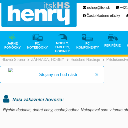
eshop@itsk.sk
+421
Často kladené otázky
MOBILY,
JARNÉ
PC,
PC
PERIFÉRIE
TABLETY,
POMÔCKY
NOTEBOOKY
KOMPONENTY
HODINKY
Hlavná Strana
ZÁHRADA, HOBBY
Hudobné Nástroje
Príslušenstv
>
>
Stojany na hud nástr