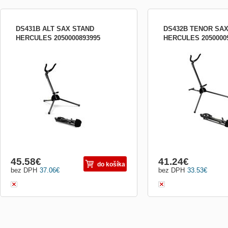
DS431B ALT SAX STAND
DS432B TENOR SA
HERCULES 2050000893995
HERCULES 2050000
Stojan pre Alt saxofón Skladací,
Stojan na alt saxofón
kompaktný a stabilný Výška: 29 cm
Nosnosť: 15 kg Hmotnosť: 0,37 kg
Rozmery v zloženom stave: 27,5 x 7,5 cm
Puzdro je súčasťou balenia
45.58
€
41.24
€
do košíka
bez DPH
37.06
€
bez DPH
33.53
€