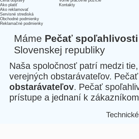
Cena dopravy
Voľné pracovné pozície
Ako platiť
Kontakty
Ako reklamovať
Servisné strediská
Obchodné podmienky
Reklamačné podmienky
Máme
Pečať spoľahlivosti
Slovenskej republiky
Naša spoločnosť patrí medzi tie
verejných obstarávateľov. Pečať 
obstarávateľov
. Pečať spoľahli
prístupe a jednaní k zákazníkom a
Technické
Â
Â
Â