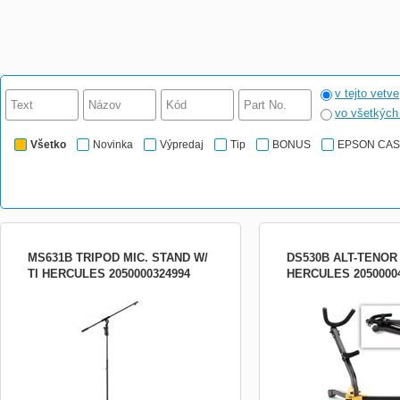
v tejto vetve
vo všetkýc
Všetko
Novinka
Výpredaj
Tip
BONUS
EPSON CA
MS631B TRIPOD MIC. STAND W/
DS530B ALT-TENOR
TI HERCULES 2050000324994
HERCULES 2050000
Mikrofónový stojan, systém rýchleho
Stjan na alt-saxofón
nastavenia výšky