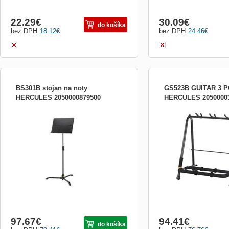
22.29
€
30.09
€
do košíka
bez DPH
18.12
€
bez DPH
24.46
€
BS301B stojan na noty
GS523B GUITAR 3 
HERCULES 2050000879500
HERCULES 2050000
Skladací stojan na noty Hliníková
Display rack pre 3 gitary
skladacia doska Otočné nohy Veľkosť
dosky: 48 x 34,5 cm Rozmery v zloženom
stave: 70,5 x 17 cm Hmotnosť: 3,1 kg
97.67
€
94.41
€
do košíka