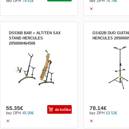
bez DPH
79.41
€
bez DPH
76.76
€
DS536B BAR + ALT/TEN SAX
GS422B DUO GUITA
STAND HERCULES
HERCULES 2050000
2050000464508
Stojan na bariton, tenor a alt saxofón
Stojan na dve gitary, komf
Kompaktný a stabilný Nastaviteľná výška
nástroja, jednoduché nast
Uzamykací pin v spodnej časti Nosnosť
opierky s mäkkou penou p
až 20 kg Čierna farba
nástroja, výška 90 - 113 
kg
55.35
€
78.14
€
do košíka
bez DPH
45.00
€
bez DPH
63.53
€