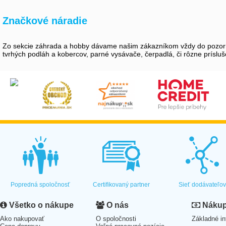
Značkové náradie
Zo sekcie záhrada a hobby dávame našim zákazníkom vždy do pozornost
tvrhých podláh a kobercov, parné vysávače, čerpadlá, či rôzne prísluše
Popredná spoločnosť
Certifikovaný partner
Sieť dodávateľo
Všetko o nákupe
O nás
Nákup 
Ako nakupovať
O spoločnosti
Základné in