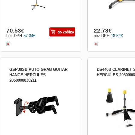
70.53
€
22.78
€
do košíka
bez DPH
57.34
€
bez DPH
18.52
€
GSP39SB AUTO GRAB GUITAR
DS440B CLARINET 
HANGE HERCULES
HERCULES 2050000
2050000830211
Nástrojový držiak na stenu s uchytením
Stojan pre klarinet Sklad
na skrutky
stabilný Výška: 17 cm No
Hmotnosť: 0,1 kg Rozmer
stave: 10,6 x 5,5 cm Puzd
balenia