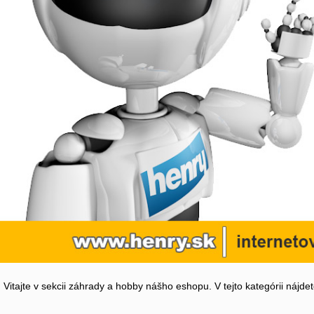
Vitajte v sekcii záhrady a hobby nášho eshopu. V tejto kategórii nájd