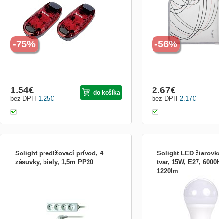
žárovek. LED žárovky gen
množství tepla, mohou bý
uvnitř, tak i venku. Počet 
1.3W Patice: E...
-75%
-56%
1.54
€
2.67
€
do košíka
bez DPH
1.25
€
bez DPH
2.17
€
Solight predlžovací prívod, 4
Solight LED žiarovka
zásuvky, biely, 1,5m PP20
tvar, 15W, E27, 6000K
1220lm
počet zásuviek: 4 prierez vodičov: 3 x
LED žiarovka s klasickým
1mm2 typ kábla: H05VV-F3 lomená vidlica
spotreba: 15W svetelný t
farba: biela dĺžka: 1,5m 230V/10A
(približne odpovedá tradi
žiarovke) teplota chromat
(studená biela) životnosť
hodín spínacie cykly: 20.
svietenia: 270° zahrievaci