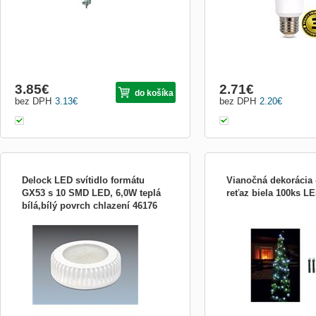
&amp;lt;...
3.85
€
2.71
€
do košíka
bez DPH
3.13
€
bez DPH
2.20
€
Delock LED svítidlo formátu
Vianočná dekorácia 
GX53 s 10 SMD LED, 6,0W teplá
reťaz biela 100ks L
bílá,bílý povrch chlazení 46176
Toto GX53 svítidlo s 10 vysocesvítivými
Vánoční dekorace - svetel
LED může být použito s jakoukoli GX53
100ks
paticí. Nevytváří jen příjemné světlo, ale
pomáhá také, oproti konvenčním svítidlům,
šetřit životní prostředí. Navíc hliníkové
chlazení spolehlivě odvádí teplo a samotné
svítid