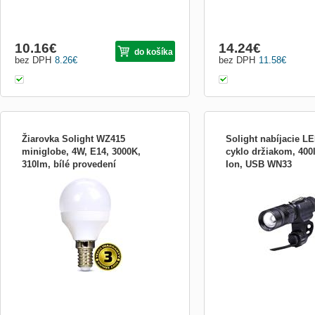
10.16
€
14.24
€
do košíka
bez DPH
8.26
€
bez DPH
11.58
€
Žiarovka Solight WZ415
Solight nabíjacie LE
miniglobe, 4W, E14, 3000K,
cyklo držiakom, 400l
310lm, bílé provedení
Ion, USB WN33
LED žárovka Solight WZ415 miniglobe s
LED dióda: XM-L2 T6 10W 
paticí E14 poskytuje příkon 4 W a svítí
400 lm cyklo držiak súčas
teplou bílou barvou. Bílá žárovka délky 78
režimy svietenia: 100% / 
mm, průměru 45 mm nahrazuje tradiční 29
prerušované (blikanie) te
W žárovku.
/ zoom svietenia outdooro
(stupeň krytia IP44) akumu
3,7V, 2200 mAh výdrž baté