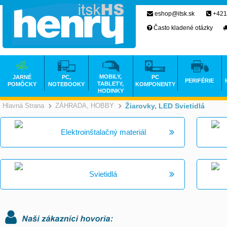
eshop@itsk.sk
+421
Často kladené otázky
MOBILY,
JARNÉ
PC,
PC
PERIFÉRIE
TABLETY,
POMÔCKY
NOTEBOOKY
KOMPONENTY
HODINKY
Hlavná Strana
ZÁHRADA, HOBBY
Žiarovky, LED Svietidlá
>
>
Elektroinštalačný materiál
Svietidlá