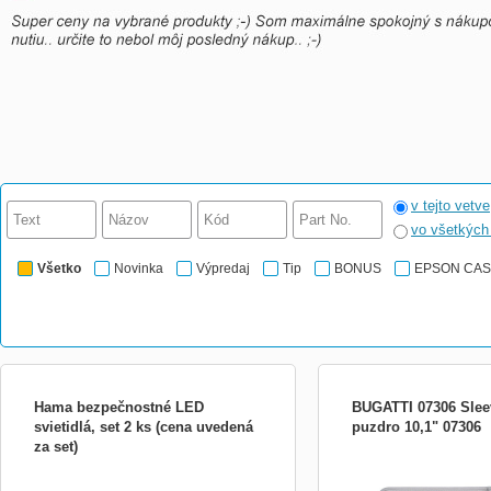
v tejto vetve
vo všetkýc
Všetko
Novinka
Výpredaj
Tip
BONUS
EPSON CA
Hama bezpečnostné LED
BUGATTI 07306 Slee
svietidlá, set 2 ks (cena uvedená
puzdro 10,1" 07306
za set)
Hama bezpečnostné LED svietidlá, set 2
Žárovky LED Whitenergy 
ks (cena uvedená za set)
méně energie, jejich život
hodin a je 25x delší než u