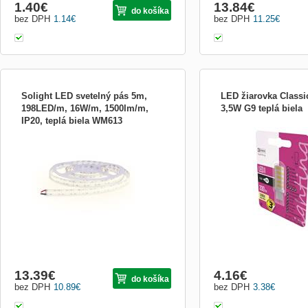
1.40
€
13.84
€
do košíka
bez DPH
1.14
€
bez DPH
11.25
€
Solight LED svetelný pás 5m,
LED žiarovka Classi
198LED/m, 16W/m, 1500lm/m,
3,5W G9 teplá biela
IP20, teplá biela WM613
LED SMD2835 198 LED/m, max.16W/m
energetická trieda: A++|far
svetelný tok 1500lm/m šírka 10mm teplota
biela|index podania farieb
svetla/chromatickosti 3000K (teplá biela)
>80|kategória/rada: CLAS
životnosť LED: 30.000 hodín krytie IP20
žiarovku: 30 W|napätie: 2
pásik je vysoko flexibilný pásik možno
Hz|pätica (uchytenie žiar
skrátiť podľa potreby (zvyšné časti je
čipov: 51|počet spínacích
možné ďalej využiť...
000|predajný obal: 1 ks
13.39
€
4.16
€
do košíka
bez DPH
10.89
€
bez DPH
3.38
€