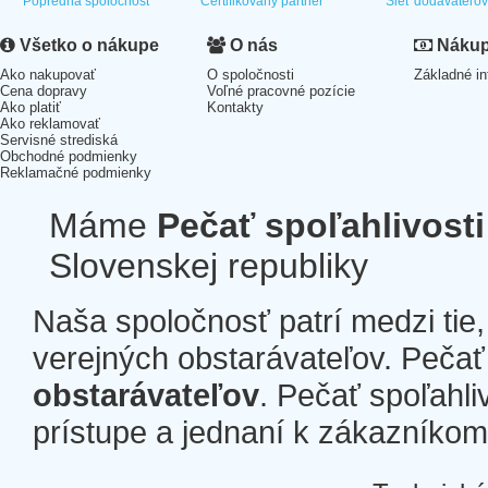
Popredná spoločnosť
Certifikovaný partner
Sieť dodávateľo
Všetko o nákupe
O nás
Nákup 
Ako nakupovať
O spoločnosti
Základné in
Cena dopravy
Voľné pracovné pozície
Ako platiť
Kontakty
Ako reklamovať
Servisné strediská
Obchodné podmienky
Reklamačné podmienky
Máme
Pečať spoľahlivosti
Slovenskej republiky
Naša spoločnosť patrí medzi tie
verejných obstarávateľov. Pečať 
obstarávateľov
. Pečať spoľahli
prístupe a jednaní k zákazníkom a