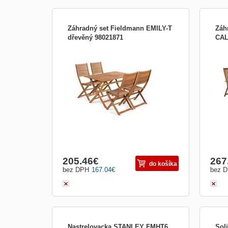
Záhradný set Fieldmann EMILY-T
Záh
dřevěný 98021871
CAL
Set zahradního nábytku EMILY-T od
Set 
značky Fieldmann vykouzlí z každého
znač
koutu příjemné místo pro odpočinek.
kout
Nábytek je vyroben z kvalitního dřeva
Nábyt
tropické akácie. V setu je stůl a 4 židle.
tropi
křesl
205.46
€
267
do košíka
bez DPH
167.04
€
bez 
Nastrelovacka STANLEY FMHT6
Sol