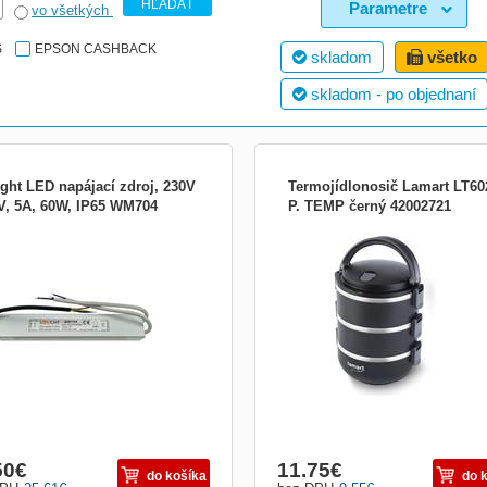
HĽADAŤ
Parametre
vo všetkých
S
EPSON CASHBACK
skladom
všetko
skladom - po objednaní
ight LED napájací zdroj, 230V
Termojídlonosič Lamart LT60
2V, 5A, 60W, IP65 WM704
P. TEMP černý 42002721
pájací zdroj určený pre 12V LED
Termojídlonosič Lamart LT6023 s 3
y a zdroje svetla • stupeň krytia: IP65
miskami je praktický pomocník pro
eodolné a prachotesné) • napájací
uchovávání a přenášení horkých i
 5000mA • vstup: 220 - 240V,
studených pokrmů. Plášť jídlonosiče j
0Hz • výstup: 12V DC • max. 60W •
vyroben z kvalitního odolného plastu,
matická prúdová chrana, ochrana
uvnitř jsou nerezové vložky. Mezi st
 prepätiu a skratu • po
je umístěna izolační výplň.
50
€
11.75
€
do košíka
do 