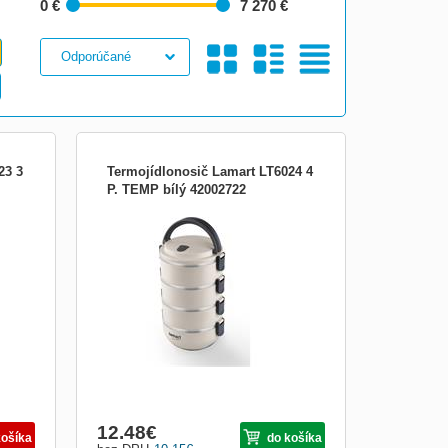
0 €
7 270 €
Galéria
S
Tabuľkový
23 3
Termojídlonosič Lamart LT6024 4
P. TEMP bílý 42002722
Termojídlonosič Lamart LT6023 se 4
miskami je praktický pomocník pro
uchovávání a přenášení horkých i
e
studených pokrmů. Plášť jídlonosiče je
vyroben z kvalitního odolného plastu,
ěnami
uvnitř jsou nerezové vložky. Mezi stěnami
je umístěna izolační výplň.
Obrázkami
Výpis
12.48
€
košíka
do košíka