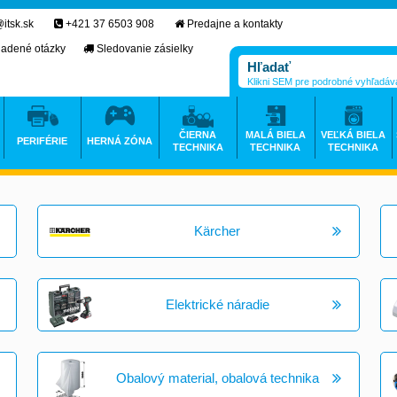
itsk.sk
+421 37 6503 908
Predajne a kontakty
ladené otázky
Sledovanie zásielky
Klikni SEM pre podrobné vyhľadáv
ČIERNA
MALÁ BIELA
VEĽKÁ BIELA
PERIFÉRIE
HERNÁ ZÓNA
TECHNIKA
TECHNIKA
TECHNIKA
Kärcher
Elektrické náradie
Obalový material, obalová technika