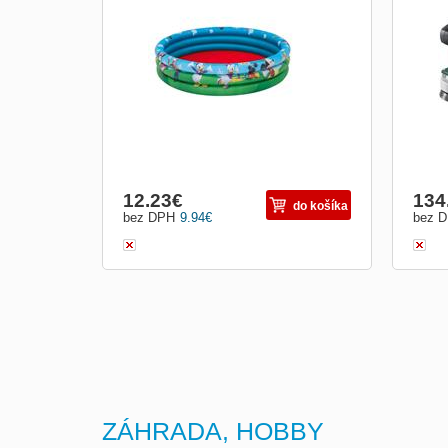
s potiskem z kolekce Disney (Minnie,
ergon
Mickey Mouse a jejich kamarádi) budou
prác
vaše děti milovat. Skvělá varianta letního
Ruko
osvěžení pro malé prostory jako jsou
povr
terasy, balkony, malé zahrádky a chatky.
zliat
veľm
12.23
€
134
do košíka
bez DPH
9.94
€
bez 
ZÁHRADA, HOBBY