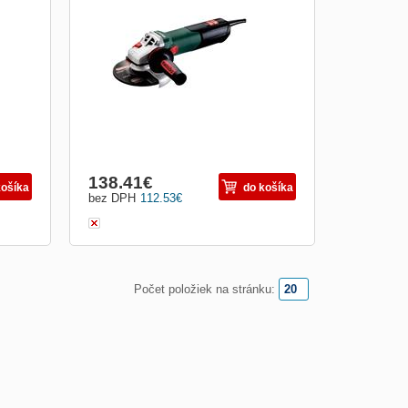
použitiach: robustná uhlová brúska so
eriál
silným prechodom s najväčšou stálosťou
aným
výkonu vo svojej triede pre vysoký
o
pracovný postup Dlhšia životnosť, väčšia
ka
priechodnosť: Metabo Marathon motor s
patentovanou ochranou p
138.41
€
košíka
do košíka
bez DPH
112.53
€
Počet položiek na stránku: