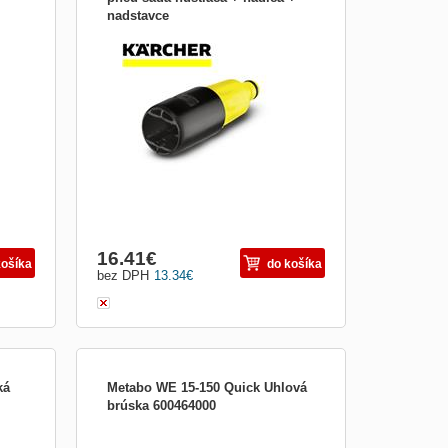
nadstavce
635
Adaptér pre pripojenie záhradnej hadice
05 –
pre pripojenie všetkých kief a špongií
mm
Kärcher na záhradné hadice s
rýchlospojkou. S reguláciou vody a
AAA)
zastavovaním vody priamo na adaptéri.
ť0,18
16.41
€
košíka
do košíka
bez DPH
13.34
€
ká
Metabo WE 15-150 Quick Uhlová
brúska 600464000
Popis Najdlhšia životnosť pri extrémnych