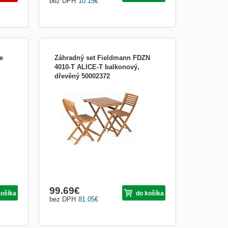
bez DPH
10.15
€
e
Záhradný set Fieldmann FDZN
4010-T ALICE-T balkonový,
dřevěný 50002372
diel.
Pohodička na balkoně se neobejde bez
pické
pohodlného nábytku. Právě takový vám
r z
nabízíme v podobě dřevěné skládací
sestavy ALICE FDZN 4010-T od firmy
u,
Fieldmann. V balení je skládací stolek a
dvě skládací židle.
99.69
€
košíka
do košíka
bez DPH
81.05
€