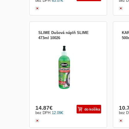
bez DPH
63.07
€
bez 
SLIME Dušová náplň SLIME
KAR
473ml 10026
500
Tekutá rezerva. Slime je testovaný pre
Šetr
použitie vo všetkých dušiach. Po inštalácii
povr
(naliatí do duše) zostáva Slime stále
zrkad
kvapalný a neztvrdne či nevyschne.
14.87
€
10.
do košíka
bez DPH
12.09
€
bez 