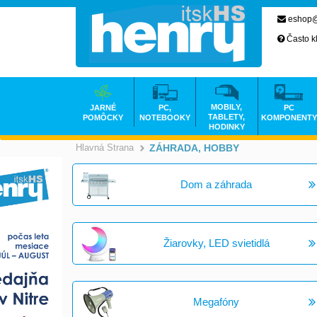
eshop@
Často k
MOBILY,
JARNÉ
PC,
PC
TABLETY,
POMÔCKY
NOTEBOOKY
KOMPONENTY
HODINKY
Hlavná Strana
ZÁHRADA, HOBBY
>
Dom a záhrada
Žiarovky, LED svietidlá
Megafóny