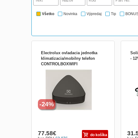
Všetko
Novinka
Výpredaj
Tip
BONU
Electrolux ovladacia jednotka
Sol
klimatizacia/mobilny telefon
- 1
CONTROLBOXWIFI
Ovládacia jednotka: klimatizácia/mobilný
• na
telefón; možnosť nastavenia optimálnej
pásik
teploty cez wifi sieť prostr. plikácie App Air
(vod
Control; dosah 8m vo volnom priestore;
prúd:
50/6
auto
proti
-24%
77.58
€
31.
do košíka