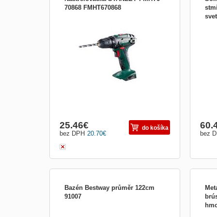
70868 FMHT670868
stm
sve
Desi
v če
každ
může
před
stmí
mobil
25.46
€
60.
do košíka
bez DPH
20.70
€
bez 
Bazén Bestway průměr 122cm
Met
91007
brú
hmo
Nádherný modro-zelený nafukovací bazén
Popi