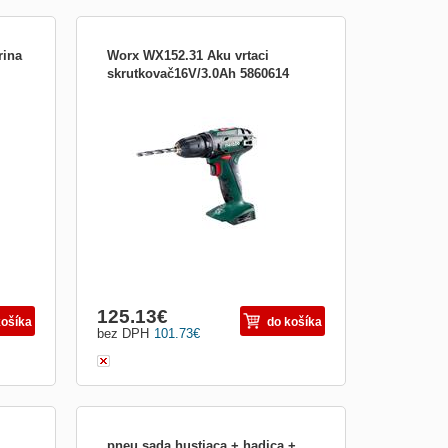
rina
Worx WX152.31 Aku vrtaci
skrutkovač16V/3.0Ah 5860614
d
o
tu a
125.13
€
košíka
do košíka
bez DPH
101.73
€
pneu sada hustiaca + hadica +