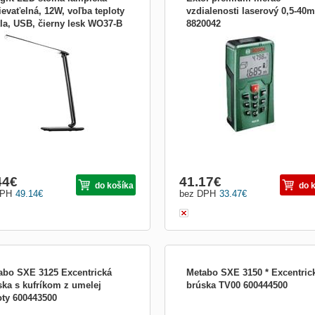
ievaťelná, 12W, voľba teploty
vzdialenosti laserový 0,5-40m
tla, USB, čierny lesk WO37-B
8820042
gnová LED lampička Solight WO37-B
Technické parametre Laserová dióda
rné barvě je vhodným doplňkem do
nm Trieda lasera2 Rozsah merania0,
é kanceláře i domácnosti. Lampičku
25,00 m Presnosť merania, typ.2,0 
te naklápět a natáčet podle svých
Čas merania, typ.0,5 s Čas merania,
stav a navíc je vybavena funkcí
max.4 s Akumulátor4 x 1,5 V LR03 (
vání a USB slotem pro nabíjení
Automatické vypínanie5 min Hmotnos
ního telefonu.
kg Funkcie Výpočet plôc...
44
€
41.17
€
do košíka
do 
DPH
49.14
€
bez DPH
33.47
€
abo SXE 3125 Excentrická
Metabo SXE 3150 * Excentric
ska s kufríkom z umelej
brúska TV00 600444500
ty 600443500
s Ľahká, šikovná brúska s perfektnou
Ľahká, šikovná brúska s perfektnou