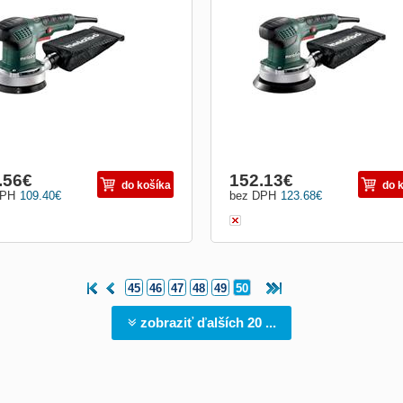
ómiou Elektronika Vario (V) pre
ergonómiou Elektronika Vario (V) pre
u s otáčkami primeranými pre materiál
prácu s otáčkami primeranými pre mat
väť s protišmykovým pogumovaným
Rukoväť s protišmykovým pogumov
chom Robustná skriňa ložiska zo
povrchom Robustná skriňa ložiska z
iny hliníka Práca bez vibrácií vďaka
zliatiny hliníka Práca bez vibrácií vďa
i kľudnému chodu
veľmi kľudnému chodu Ľah...
.56
€
152.13
€
do košíka
do 
DPH
109.40
€
bez DPH
123.68
€
45
46
47
48
49
50
zobraziť ďalších 20 ...