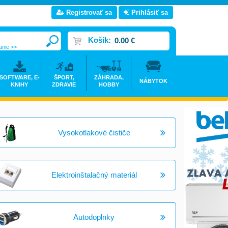
Registrovať sa
Prihlásiť sa
Košík:
0.00 €
anie >>
SOFTWARE, E-
ŠPORT,
ZÁHRADA,
NÁBYTOK
KNIHY
ZDRAVIE
HOBBY
Vysokotlakové čističe
Elektroinštalačný materiál
Autodoplnky