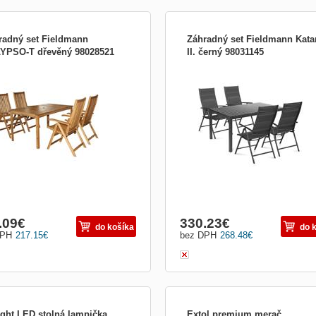
radný set Fieldmann
Záhradný set Fieldmann Kata
YPSO-T dřevěný 98028521
II. černý 98031145
zahradního nábytku CALYPSO-T od
Set zahradního nábytku Katarina II. o
ky Fieldmann vykouzlí z každého
značky Fieldmann vykouzlí z každéh
u příjemné místo pro odpočinek.
koutu příjemné místo pro odpočinek.
ek je vyroben z kvalitního dřeva
Nábytek je vyroben z kovu, dřevoplas
cké akácie. V setu je stůl a 4 zahradní
syntetické textilie. V setu je stůl a 4
a s opěradly.
zahradní křesla s opěradly.
.09
€
330.23
€
do košíka
do 
DPH
217.15
€
bez DPH
268.48
€
ight LED stolná lampička
Extol premium merač