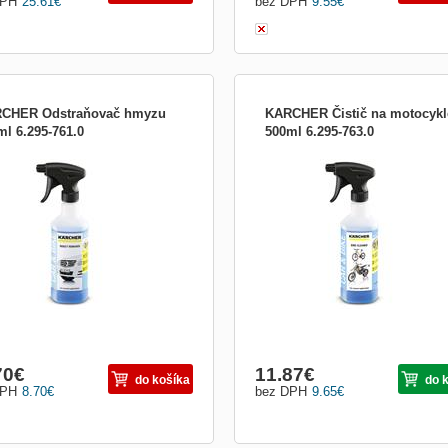
DPH
25.61
€
bez DPH
9.55
€
CHER Odstraňovač hmyzu
KARCHER Čistič na motocykl
ml 6.295-761.0
500ml 6.295-763.0
ne odstraňuje hmyz z lakovaných
Na ručné čistenie dvojkolesových vozi
chov, mriežky chladiča, vonkajších
Šetrne a vysoko účinne odstraňuje ty
iel, okien aj plastových povrchov.
znečistenie, ako je brzdný prach, ode
pneumatík, hmyz, blato a olejové
znečistenia. Prípravok je vo forme gél
ktorý má ideálne zloženie na priľnavé
povrchy. AKCIA...
70
€
11.87
€
do košíka
do 
DPH
8.70
€
bez DPH
9.65
€