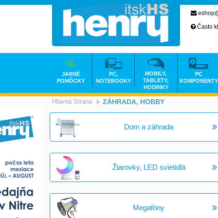
eshop@
Často k
MOBILY,
JARNÉ
PC,
PC
TABLETY,
POMÔCKY
NOTEBOOKY
KOMPONENTY
HODINKY
Hlavná Strana
ZÁHRADA, HOBBY
>
Dom a záhrada
Žiarovky, LED svietidlá
Megafóny