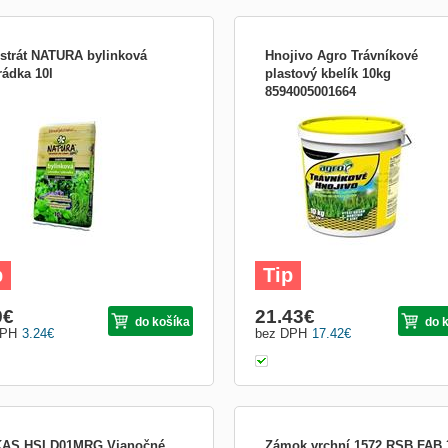
strát NATURA bylinková
Hnojivo Agro Trávníkové
rádka 10l
plastový kbelík 10kg
8594005001664
tní substrát vyvinutý s ohledem na
Trávníkové hnojivo pro základní hnoj
by bylinek a zeleného koření se
travních ploch na začátku i během
tovací dávkou organického hnojiva pro
vegetace. - bezchloridové hnojivo - p
pěstování. Jedinečná struktura
všechny typy trávníků - hnojivo má r
uje rostlinám optimální provzdušnění
účinek a je nezbytné pro zdravý růst 
ového balu, a tím urychluje růst
vzhled trávníku - hořčík - pro sytě ze
nů. Díky vysoké
barvu trávníku
p
Tip
9
€
21.43
€
do košíka
do 
DPH
3.24
€
bez DPH
17.42
€
AS HSLD01MRG Vianočné
Zámok vrchní 1572 RSB FAB 