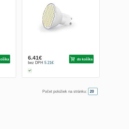
25
méně energie, jejich životnost je min. 25
kých
000 hodin a je 25x delší než u klasických
žárovek. LED žárovky generují malé
 jak
množství tepla, mohou být používány jak
jů je
uvnitř, tak i venku. Svítivost LED zdrojů je
přibližn...
6.41
€
košíka
do košíka
bez DPH
5.21
€
Počet položiek na stránku: