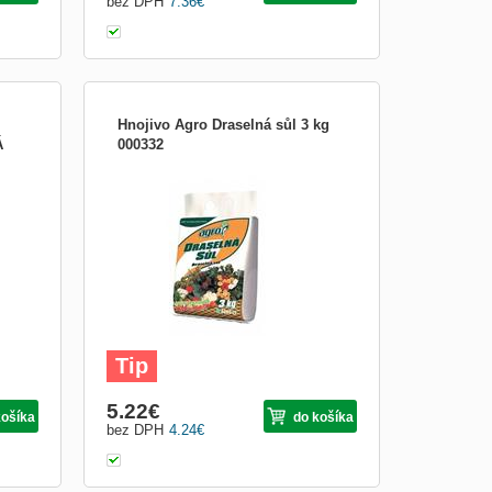
bez DPH
7.36
€
Hnojivo Agro Draselná sůl 3 kg
Á
000332
K základnímu podzimnímu hnojení nebo k
 10
hnojení brzy na jaře. Nepoužívat pro
rostliny citlivé na chlor (luskoviny, plodová
zelenina, jahody, třešně, višně, jabloně,
drobné ovoce). - vysoký obsah draslíku –
podporuje vyzrávání a vybarvení plodů a
květů - t
Tip
5.22
€
košíka
do košíka
bez DPH
4.24
€