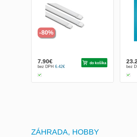
napájení AC 230V, příkon 20W, barva
biela
světla 4000-4500K (neutrální bílá),
klasi
světelný tok 1920m, zdroj světla 216 SMD
Vzhl
3014 SUPER BRIGHT, úhel svitu 120°,
nahra
náhrada 36W zářivky, životnost až 50 000
spotř
hodin.
úspor
-80%
7.90
€
23.
do košíka
bez DPH
6.42
€
bez 
ZÁHRADA, HOBBY