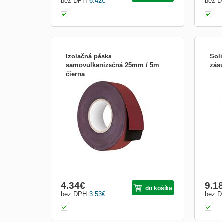
bez DPH
6.42
€
bez 
Izolačná páska
Soli
samovulkanizačná 25mm / 5m
zás
čierna
dĺžka návinu: 5 m|elektrická pevnosť
• poč
minimálne: 14 kV/mm|elektrická pevnosť
1mm2
po vlhku minimálne: neuvádza sa|farba:
vidli
čierna|hrúbka pásky: 0,76 mm|integrovaná
textilná sieťka: nie|materiál lepidla:
guma|odolné UV: neuvádza
sa|odporúčaná skladovacia teplota:
4.34
€
9.1
do košíka
bez DPH
3.53
€
bez 