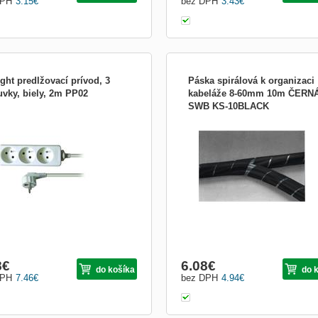
DPH
3.15
€
bez DPH
3.43
€
ght predlžovací prívod, 3
Páska spirálová k organizaci
uvky, biely, 2m PP02
kabeláže 8-60mm 10m ČERN
SWB KS-10BLACK
et zásuviek: 3 • prierez vodičov: 3 x
Spirálová páska sloužící k třídění a
 • typ kábla: H05VV-F3 • lomená
udržování pořádku v kabelech. Délka
ca • farba: biela • dĺžka: 2m • 230V/10A
m, pro kabelové svazky 8 - 60 mm.
ČERNÁ
8
€
6.08
€
do košíka
do 
DPH
7.46
€
bez DPH
4.94
€