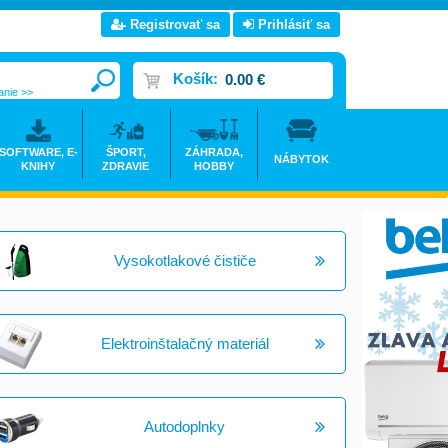
Registrovať sa
Prihlásiť sa
Košík:
0.00 €
anie >>
SOFTWARE, E-
ŠPORT,
ZÁHRADA,
NÁBYTOK
KNIHY
ZDRAVIE
HOBBY
Vysokotlakové čističe
Elektroinštalačný materiál
Autodoplnky