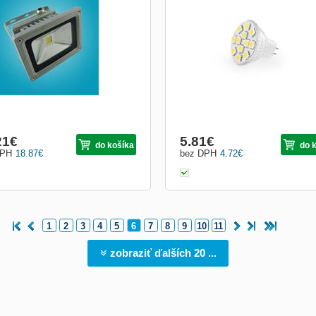
 LED reflektor slouží jako náhrada
méně energie, jejich životnost je min. 
ckých halogenových reflektorů.
000 hodin a je 25x delší než u klasic
edem ke své vysoké účinnosti dokáže
žárovek. LED žárovky generují malé
dit světlomet s daleko vyšší
množství tepla, mohou být používány
ebou a tím přináší výhody razantní
uvnitř, tak i venku. Svítivost LED zdro
y energií. Daleko
přibližn...
21
€
5.81
€
do košíka
do 
DPH
18.87
€
bez DPH
4.72
€
1
2
3
4
5
6
7
8
9
10
11
zobraziť ďalších 20 ...