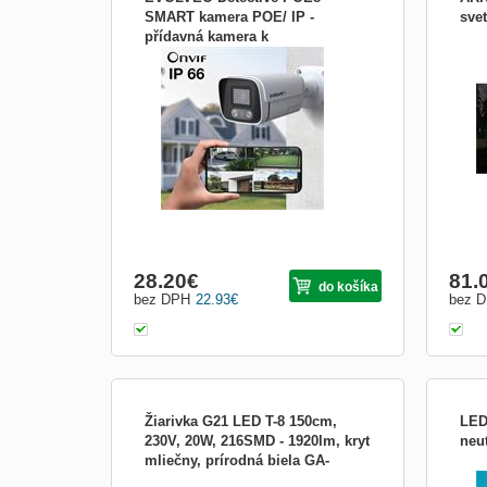
SMART kamera POE/ IP -
svet
přídavná kamera k
EVOLVEO Detective POE8 SMART
Lase
WN8,IP8,POE8 DET-POE8CAM
kamera POE/ IP - přídavná kamera k
- osv
WN8,IP8,POE8
tradi
záhr
ploch
narod
jedi
28.20
€
81.
do košíka
bez DPH
22.93
€
bez 
Žiarivka G21 LED T-8 150cm,
LED 
230V, 20W, 216SMD - 1920lm, kryt
neu
mliečny, prírodná biela GA-
LED zářivka T-8 Gardenax, délka 150 cm,
LED r
LED1920LM