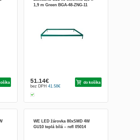
1,9 m Green BGA-48-ZNG-11
čmi
Základna skleníku Gardenax 2.50 m x
1.90m Green. Ke skleníku doporučujeme
zakoupit toto příslušenství. Montáž
skleníku bude díky tomuto originálnímu
dílu snazší a dosahnete tak větší tuhosti
konstrukce. Plechová základna
nahrazující podezdívku. Vyrobeno z
51.14
€
košíka
do košíka
bez DPH
41.58
€
8W
WE LED žárovka 80xSMD 4W
GU10 teplá bílá – refl 05014
o 90%
Žárovky LED Whitenergy spotřebují o 90%