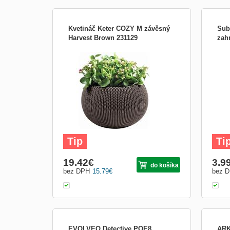
Kvetináč Keter COZY M závěsný
Sub
Harvest Brown 231129
zah
Závesný nízkoúdržbový kvetináč Keter
Uniká
Cozy M napodobňuje vzor pletenia a tak
potře
svojim dizajnom silno pripomína prírodnú
star
ratanovú väzbu. Kvety v ňom prirodzene
BIO 
vyniknú a dodá tak zvolenému prostrediu
zaruč
výnimočne estetický vzhľad, či už ho
kořen
budete mať vonku al...
koře
Tip
Ti
19.42
€
3.9
do košíka
bez DPH
15.79
€
bez 
EVOLVEO Detective POE8
ARK