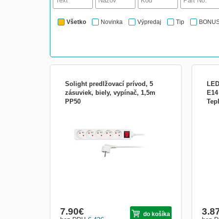
Všetko
Novinka
Výpredaj
Tip
BONU
Solight predlžovací prívod, 5
LED
zásuviek, biely, vypínač, 1,5m
E14 
PP50
Tepl
počet zásuviek: 5 prierez vodičov: 3 x
energ
1mm2 typ kábla: H05VV-F3 lomená vidlica
biela
farba: biela dĺžka: 1,5m 230V/10A vypínač
>80|k
40 W|
mobil
asist
E14
7.90
€
3.8
do košíka