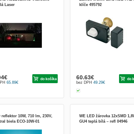
lá Laser
klíče 495792
rové vianočné osvetlenie do záhrady
Zámok vrchný 1572 RSB FAB s 3 kľú
etlí celý dom bez potreby vešať
je vhodný ako prídavný zámok na
čné vianočné svetielka - inštalácia na
zabezpečenie vašich dverí.
adu smerom na dom, alebo súvislú
u - ideálna dekorácia počas Vianoc,
eninovej párty, rodinných stretnutí -
nečný
04
€
60.63
€
do košíka
do 
DPH
65.89
€
bez DPH
49.29
€
reflektor 10W, 710 lm, 230V,
WE LED žárovka 12xSMD 1,
tral biela ECO-10W-01
GU4 teplá bílá – refl 04946
eflektor 10W, 710 lm, 230V, neutral
Žárovky LED Whitenergy spotřebují 