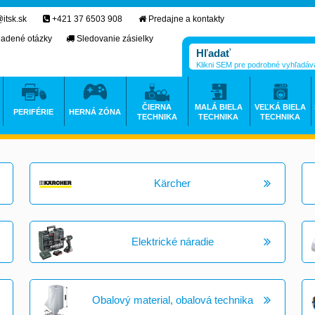
itsk.sk
+421 37 6503 908
Predajne a kontakty
ladené otázky
Sledovanie zásielky
Klikni SEM pre podrobné vyhľadáv
ČIERNA
MALÁ BIELA
VEĽKÁ BIELA
PERIFÉRIE
HERNÁ ZÓNA
TECHNIKA
TECHNIKA
TECHNIKA
Kärcher
Elektrické náradie
Obalový material, obalová technika