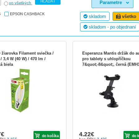
HĽADAŤ
Parametre
vo všetkých
S
EPSON CASHBACK
skladom
všetko
skladom - po objednaní
 žiarovka Filament sviečka /
Esperanza Mantis držák do a
/ 3,4 W (40 W) / 470 lm /
pro tablety s uhlopříčkou
á biela
7&quot;-8&quot;, černá (EMH
etická trieda: D|farba svetla: teplá
Esperanza MANTIS držák do auta je
|index podania farieb (CRI): Ra
navržen pro tablety a podobná zaříze
ompatibilita: –|náhrada za žiarovku:
úhlopříčkami od 7&quot; do 8&quot;,
napätie: 230 V~/50 Hz|notifikácie do
možnost otočení o 360stupňů, upínac
nej aplikácie: nie|ovládanie hlasovými
šířka od 65 do 150 mm. Esperanza
entmi: nie|pätica (uchytenie žiarovky):
MANTIS lze jednoduše namontovat n
jakýkoli hladký povrch, jako je čelní s
aut...
7
€
4.22
€
do košíka
do 