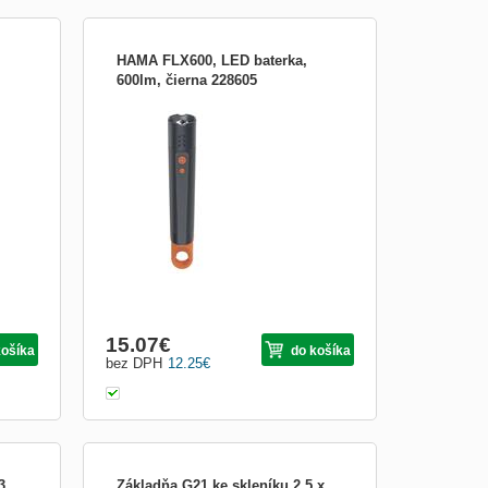
HAMA FLX600, LED baterka,
600lm, čierna 228605
ení
LED Baterka FLX600 - Robustná hliníková
baterka vhodná pre outdoorové aktivity aj
ro
domáce použitie. Ponúka 4 svetelné
ychlý
režimy s maximálnym výkonom 600
a
lúmenov a dosvitom 250 m. Disponuje
lenou
SOS funkciou, nastaviteľným zoomom a
odnímateľnou karabínkou pre zaves
15.07
€
košíka
do košíka
bez DPH
12.25
€
3
Základňa G21 ke skleníku 2,5 x