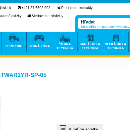
itsk.sk
+421 37 6503 908
Predajne a kontakty
ladené otázky
Sledovanie zásielky
Klikni SEM pre podrobné vyhľadáv
ČIERNA
MALÁ BIELA
VEĽKÁ BIELA
PERIFÉRIE
HERNÁ ZÓNA
TECHNIKA
TECHNIKA
TECHNIKA
EXTWAR1YR-SP-05
Kúpiť na splátky.