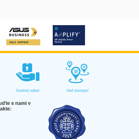
Osobný odber
Sieť predajní
ďte s nami v
akte: