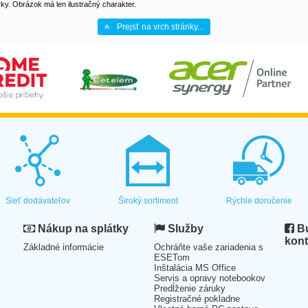
y. Obrázok má len ilustračný charakter.
Prejsť na vrch stránky...
Sieť dodávateľov
Široký sortiment
Rýchle doručenie
Nákup na splátky
Služby
Bu
kont
Základné informácie
Ochráňte vaše zariadenia s
ESETom
Inštalácia MS Office
Servis a opravy notebookov
Predĺženie záruky
Registračné pokladne