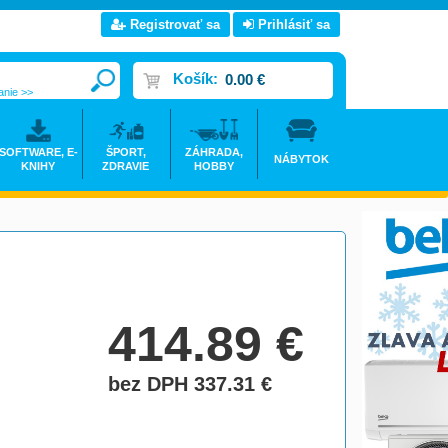
Registrovať sa
Prihlásiť sa
Košík:
0.00 €
anie >>
SOFTWARE, E-
ŠPORT,
ZÁHRADA,
NÁBYTOK
KNIHY
ZDRAVIE
HOBBY
414.89
€
bez DPH 337.31
€
do košíka