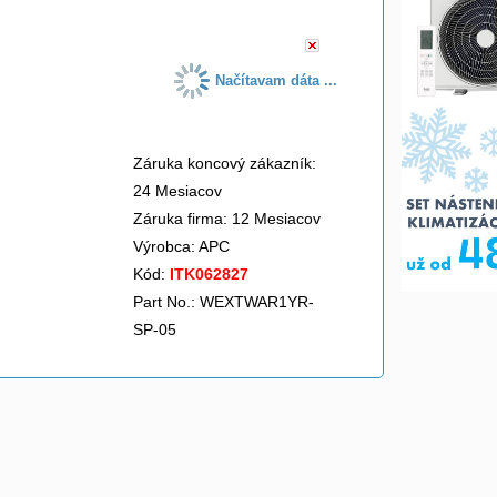
Načítavam dáta ...
Záruka koncový zákazník:
24 Mesiacov
Záruka firma: 12 Mesiacov
Výrobca:
APC
Kód:
ITK062827
Part No.: WEXTWAR1YR-
SP-05