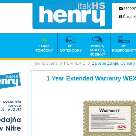
eshop@
Často k
MOBILY,
JARNÉ
PC,
PC
TABLETY,
POMÔCKY
NOTEBOOKY
KOMPONENTY
HODINKY
Hlavná Strana
PERIFÉRIE
Záložné Zdroje, Ochrany
>
>
1 Year Extended Warranty W