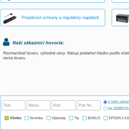
Prepäťové ochrany a regulátory napätia
v tejto vetve
vo všetkýc
Všetko
Novinka
Výpredaj
Tip
BONUS
EPSON CA