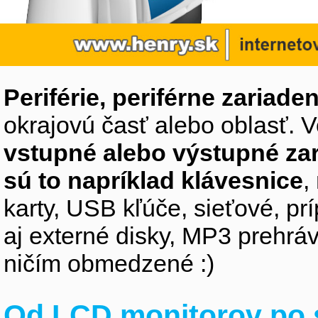
Periférie, periférne zariaden
okrajovú časť alebo oblasť. V
vstupné alebo výstupné za
sú to napríklad klávesnice
,
karty, USB kľúče, sieťové, p
aj externé disky, MP3 prehr
ničím obmedzené :)
Od LCD monitorov po 