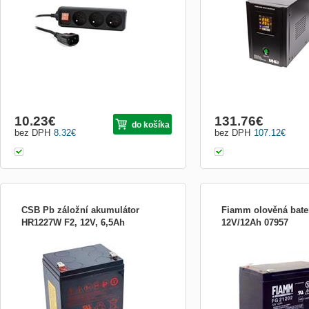
230 VAC, 50 – 60 Hz, C14 plug Výstup:
spotřebiče přímo ze sítě, 
French, 3x Max. prúd: 16 A Kábel: 0.6 m,
akumulátor je dobíjen, při
3G0.75mm2 Teplota: 0 - 40 °C Rormery:
zdroj automaticky přepne 
175 x 42 x 38
energie je odebírána...
10.23
€
131.76
€
do košíka
bez DPH
8.32
€
bez DPH
107.12
€
CSB Pb záložní akumulátor
Fiamm olověná bate
HR1227W F2, 12V, 6,5Ah
12V/12Ah 07957
CSB HR1227W F2; Záložní olověný
Plynotěsný olověný akum
akumulátor (12 V, kapacita 6,5 Ah) v
FG21202 (SLA) s životnost
provedení VRLA (AGM) . Jde o konstrukci,
akumulátory jsou hermeti
při níž dochází k regulaci vnitřního tlaku
díky čemuž je lze provozo
pomocí ventilů (VRLA - Valv...
poloze a nevyžadují žádn
slitině olova, cínu a kalcia
mřížku mají vynika...