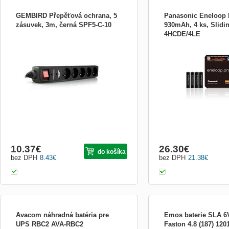
GEMBIRD Přepěťová ochrana, 5
Panasonic Eneloop
zásuvek, 3m, černá SPF5-C-10
930mAh, 4 ks, Slidi
4HCDE/4LE
Energetické sítě jsou neustále vystavené
Výrobca: Panasonic Tried
rizikům rušení a přepětí různého druhu,
Batérie / akumulátory (F
které jsou často příčinou poruch a
akumulátoru: AAA Typ bat
nefunkčnosti elektronických zařízení. K
Kapacita batérií: 930 mAh 
účinné ochraně Vaší elektroniky je
Počet kusov v balení: 4 ks
doporučováno používání přepěťových
10.5 mm Výška: 44.5 mm 
ochran, které dokáží přepě...
13 g Doplňujúce inform...
10.37
€
26.30
€
do košíka
bez DPH
8.43
€
bez DPH
21.38
€
Avacom náhradná batéria pre
Emos baterie SLA 6V
UPS RBC2 AVA-RBC2
Faston 4.8 (187) 120