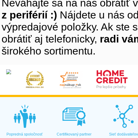
Neváhajte sa na nás obrátiť 
z periférií :)
Nájdete u nás od
výpredajové položky. Ak ste s
obrátiť aj telefonicky,
radi v
širokého sortimentu.
Popredná spoločnosť
Certifikovaný partner
Sieť dodávateľo