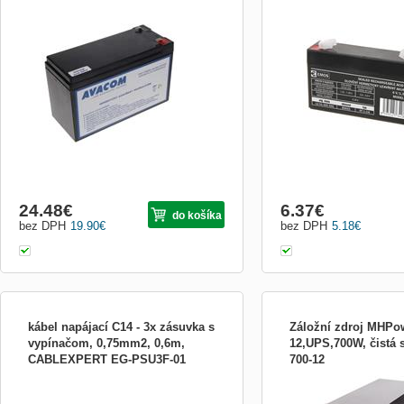
Plnohodnotná náhrada za originálne
olověný akumulátor bezúd
akumulátorové packy renomovaných
Ah terminál: faston 4,7 m
výrobcov UPS. Vďaka vysokej kvalite
kg rozměr: 97 x 24 x 51 m
dodávaných (osadzovaných)
1 ks
akumulátorov a dlhoročným
skúsenostiam, môžeme garantovať
kompatibilitu a rovnakú kvalitu ako u
originálnych packov. Náhra...
24.48
€
6.37
€
do košíka
bez DPH
19.90
€
bez DPH
5.18
€
kábel napájací C14 - 3x zásuvka s
Záložní zdroj MHPo
vypínačom, 0,75mm2, 0,6m,
12,UPS,700W, čistá 
CABLEXPERT EG-PSU3F-01
700-12
Napájací kábel s dĺžkou 0,6 metra Prierez
Záložní zdroj MHPower M
vodiča 0,75 mm2, Použitie napríklad pre
UPS, 700W, čistý sinus, 1
napájanie z UPS záložného zdroja Vstup:
napájení ze sítě jsou napá