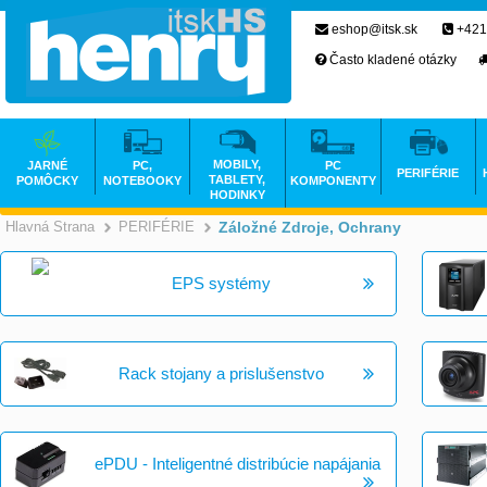
eshop@itsk.sk
+421
Často kladené otázky
MOBILY,
JARNÉ
PC,
PC
PERIFÉRIE
TABLETY,
POMÔCKY
NOTEBOOKY
KOMPONENTY
HODINKY
Hlavná Strana
PERIFÉRIE
Záložné Zdroje, Ochrany
>
>
EPS systémy
Rack stojany a prislušenstvo
ePDU - Inteligentné distribúcie napájania