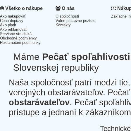
Všetko o nákupe
O nás
Nákup 
Ako nakupovať
O spoločnosti
Základné in
Cena dopravy
Voľné pracovné pozície
Ako platiť
Kontakty
Ako reklamovať
Servisné strediská
Obchodné podmienky
Reklamačné podmienky
Máme
Pečať spoľahlivosti
Slovenskej republiky
Naša spoločnosť patrí medzi tie
verejných obstarávateľov. Pečať 
obstarávateľov
. Pečať spoľahli
prístupe a jednaní k zákazníkom a
Technické