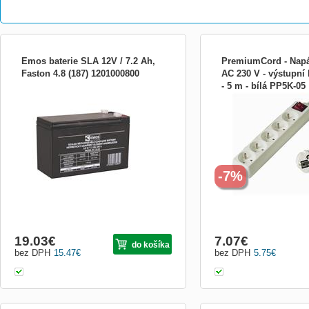
Emos baterie SLA 12V / 7.2 Ah,
PremiumCord - Napáj
Faston 4.8 (187) 1201000800
AC 230 V - výstupní 
- 5 m - bílá PP5K-05
olověný akumulátor bezúdržbový 12 V/7,2
Praktický predlžovací káb
Ah terminál: faston 4,7 mm hmotnost: 2,2
zásuvkami a detskou pois
kg rozměr: 151 x 65 x 94 mm prodejní
clonou). Na kábli sa nach
obal: 1 ks Všeobecný popis Olověný
vypínač pre jednoduché a 
bezúdržbový akumulátor 12V (7,2 Ah).
spotřebičov od elektrickej
Akumulátor je vhodný pro napájení hraček,
kábla je 5m. Balené v PE
nouzový
závesným systémom. 25
-7%
19.03
€
7.07
€
do košíka
bez DPH
15.47
€
bez DPH
5.75
€