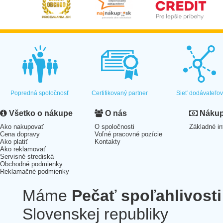
Popredná spoločnosť
Certifikovaný partner
Sieť dodávateľo
Všetko o nákupe
O nás
Nákup 
Ako nakupovať
O spoločnosti
Základné in
Cena dopravy
Voľné pracovné pozície
Ako platiť
Kontakty
Ako reklamovať
Servisné strediská
Obchodné podmienky
Reklamačné podmienky
Máme
Pečať spoľahlivosti
Slovenskej republiky