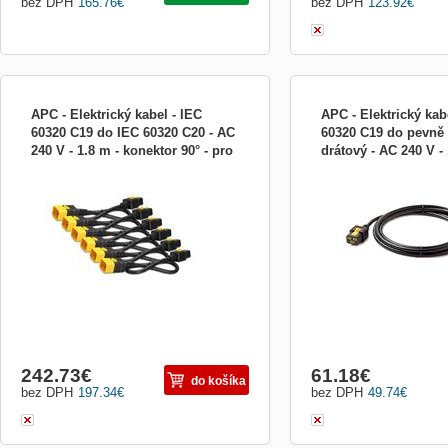
bez DPH
165.76
€
bez DPH
123.92
€
APC - Elektrický kabel - IEC
APC - Elektrický kab
60320 C19 do IEC 60320 C20 - AC
60320 C19 do pevně 
240 V - 1.8 m - konektor 90° - pro
drátový - AC 240 V - 
Výrobca: APC by Schneider Electric
Výrobca: APC by Schneide
P/N AP8716R
černá AP8759
242.73
€
61.18
€
do košíka
bez DPH
197.34
€
bez DPH
49.74
€