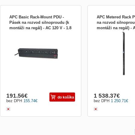
APC Basic Rack-Mount PDU -
APC Metered Rack P
Pásek na rozvod silnoproudu (k
na rozvod silnoprou
montáži na regál) - AC 120 V - 1.8
montáži na regál) - 
Výrobca: APC by Schneider Electric Trieda
Výrobca: APC by Schneider
kW - v AP9562
kW - vstup AP8865
produktu: Napájací Rack (PDU) 19&quot;
produktu: Napájací Rack 
Vstupný konektor: NEMA 5-15P Počet
Vstupný konektor: NEMA 
výstupov: 10 ks Dĺžka napájacieho kábla:
výstupov: 44 ks Počet zá
3.66 m Menovité napätie: 100 V str. (AC),
C13: 36 ks Počet zásuvie
120 V str. (AC) Menovitý prúd: 15 A
ks Dĺžka napájacieho káb
Frekvencia: 50 Hz, 60 ...
napätie: 208 V str...
191.56
€
1 538.37
€
do košíka
bez DPH
155.74
€
bez DPH
1 250.71
€