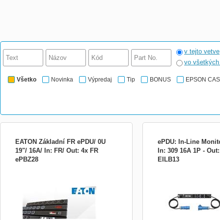
v tejto vetve
vo všetkýc
Všetko
Novinka
Výpredaj
Tip
BONUS
EPSON CA
EATON Základní FR ePDU/ 0U
ePDU: In-Line Monit
19"/ 16A/ In: FR/ Out: 4x FR
In: 309 16A 1P - Out
ePBZ28
EILB13
Navrhnuté pre dátové centrá a pre
Nové modely In-line mer
spoľahlivú a efektívnu distribúciu
(s meraním hodnôt na vst
elektrickej energie. Všetky prevedenia
vhodným doplnením už stoj
ePDU majú buď róbustné hliníkové alebo
základnych typov, zaisťu
oceľové šasi a sú vybavené plne krytými
odberu energie s presno
ističami a vypínačmi. Má variabilnú
modernom LCD displeji. M
možnosť upevnenia. Spôsob mon...
modul je vymenitelný za p