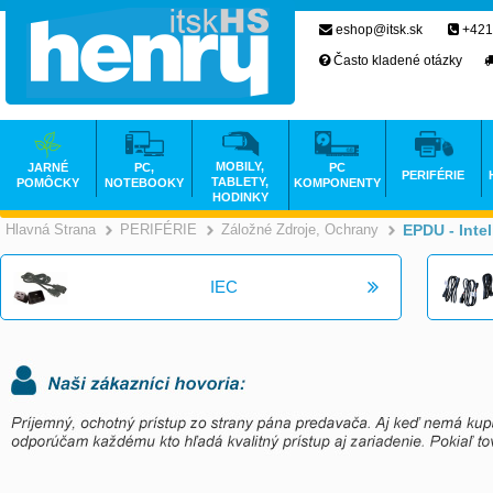
eshop@itsk.sk
+421
Často kladené otázky
MOBILY,
JARNÉ
PC,
PC
PERIFÉRIE
TABLETY,
POMÔCKY
NOTEBOOKY
KOMPONENTY
HODINKY
Hlavná Strana
PERIFÉRIE
Záložné Zdroje, Ochrany
EPDU - Inte
>
>
IEC