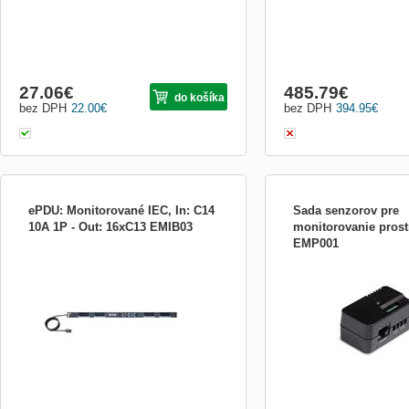
27.06
€
485.79
€
do košíka
bez DPH
22.00
€
bez DPH
394.95
€
ePDU: Monitorované IEC, In: C14
Sada senzorov pre
10A 1P - Out: 16xC13 EMIB03
monitorovanie prost
EMP001
Nové modely In-line meraných ePDU G3
EATON Sada senzorov pre
(s meraním hodnôt na vstupe) sú
prostredia EMP001 Featu
vhodným doplnením už stojacej inštalácie
Benefits: •When temperatu
základnych typov, zaisťujúcim meranie
values exceed user-selecta
odberu energie s presnosťou ±1% na
event is logged in the ePD
modernom LCD displeji. Monitorovací
log. •The EMP monitors t
modul je vymeniteľný za prevádzky...
humidity information ...