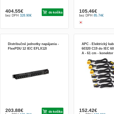
404.55
€
105.46
€
do košíka
bez DPH
328.90
€
bez DPH
85.74
€
Distribučné jednotky napájania -
APC - Elektrický kab
FlexPDU 12 IEC EFLX12I
60320 C19 do IEC 60
A - 61 cm - konektor 
FlexPDU (Power Distribution Unit) sú
Výrobca: APC by Schneide
opatřený záp AP871
flexibilne inštalovateľné viacvýstupové
bloky zásuviek pre jednoduché pripojenie
viac záťaží alebo tiež voľne stojacich alebo
do racku montovaných UPS. FlexPDU má
veľké množstvo a typov zásuviek (8 FR
alebo DIN zásuvie
203.88
€
152.42
€
do košíka