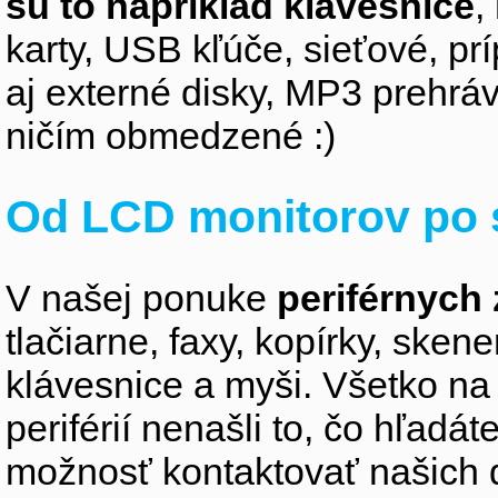
sú to napríklad klávesnice
,
karty, USB kľúče, sieťové, p
aj externé disky, MP3 prehr
ničím obmedzené :)
Od LCD monitorov po 
V našej ponuke
periférnych 
tlačiarne, faxy, kopírky, sken
klávesnice a myši. Všetko na
periférií nenašli to, čo hľadá
možnosť kontaktovať našich 