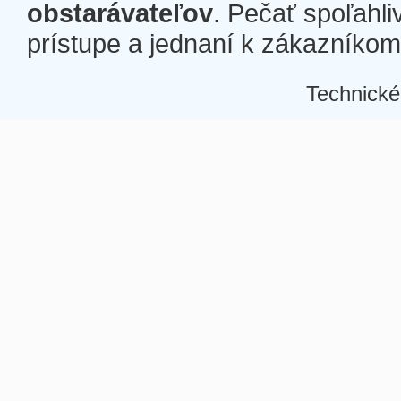
obstarávateľov
. Pečať spoľahli
prístupe a jednaní k zákazníkom a
Technické
Â
Â
Â