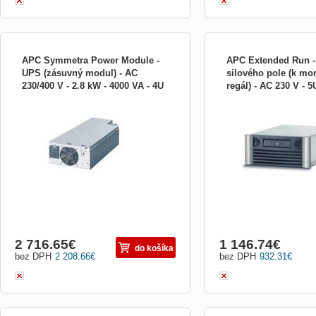
APC Symmetra Power Module -
APC Extended Run -
UPS (zásuvný modul) - AC
silového pole (k mo
230/400 V - 2.8 kW - 4000 VA - 4U
regál) - AC 230 V - 5
APC Symmetra LX 4 kVA – Napájecí
SYARMXR3B3I Zahrnuje: I
- pro P/N: S SYPM4KI
pro P/N: SY SYARM
modul, 220/230/240 V Ochrana napájení
příručka, Uživatelská přír
online s vysokou hustotou, dvojitou
doba běhu Kapacita bater
konverzí a možností škálování za provozu
Typ baterie Bezúdržbový 
VÝSTUP Kapacita výstupního výkonu [W]:
zatavený akumulátor se
2 800 Kapacita výstupního výkonu [VA]: 4
elektrolytem: neteče Montá
000 Jmenovité výstupní n...
Zamykatelná bateriová skř
2 716.65
€
1 146.74
€
do košíka
bez DPH
2 208.66
€
bez DPH
932.31
€