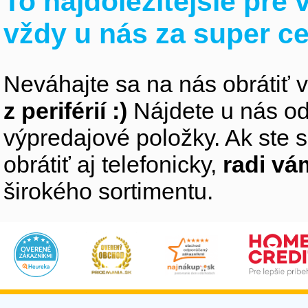
To najdôležitejšie pre
vždy u nás za super c
Neváhajte sa na nás obrátiť 
z periférií :)
Nájdete u nás od
výpredajové položky. Ak ste s
obrátiť aj telefonicky,
radi v
širokého sortimentu.