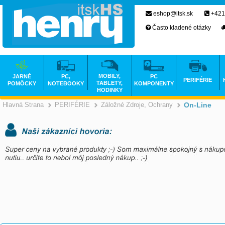
eshop@itsk.sk
+421
Často kladené otázky
MOBILY,
JARNÉ
PC,
PC
PERIFÉRIE
TABLETY,
POMÔCKY
NOTEBOOKY
KOMPONENTY
HODINKY
Hlavná Strana
PERIFÉRIE
Záložné Zdroje, Ochrany
On-Line
>
>