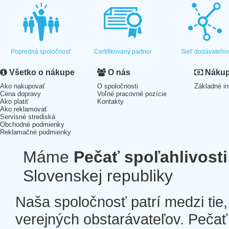
Popredná spoločnosť
Certifikovaný partner
Sieť dodávateľo
Všetko o nákupe
O nás
Nákup 
Ako nakupovať
O spoločnosti
Základné in
Cena dopravy
Voľné pracovné pozície
Ako platiť
Kontakty
Ako reklamovať
Servisné strediská
Obchodné podmienky
Reklamačné podmienky
Máme
Pečať spoľahlivosti
Slovenskej republiky
Naša spoločnosť patrí medzi tie
verejných obstarávateľov. Pečať 