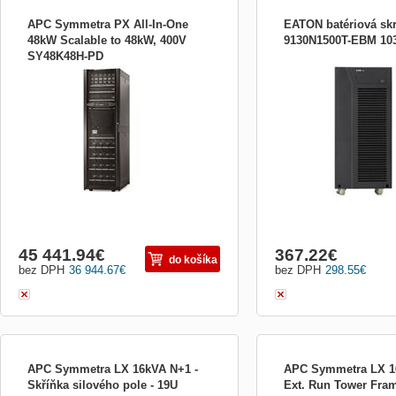
APC Symmetra PX All-In-One
EATON batériová skr
48kW Scalable to 48kW, 400V
9130N1500T-EBM 103
SY48K48H-PD
Tuto vysoce efektivní trífázovou jednotku
EATON batériová skriňa 
UPS lze pri rustu datového strediska
EBM
škálovat až na hodnotu 48 kW/48 kVA. Je
vhodná pro použití v malých a stredních
datových strediscích. Zahrnuje: Karta pro
správu síte, Služba spouštení
45 441.94
€
367.22
€
do košíka
bez DPH
36 944.67
€
bez DPH
298.55
€
APC Symmetra LX 16kVA N+1 -
APC Symmetra LX 1
Skříňka silového pole - 19U
Ext. Run Tower Fra