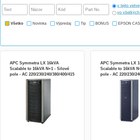
v tejto vetve
vo všetkýc
Všetko
Novinka
Výpredaj
Tip
BONUS
EPSON CA
APC Symmetra LX 16kVA
APC Symmetra LX 
Scalable to 16kVA N+1 - Silové
Scalable to 16kVA N+
pole - AC 220/230/240/380/400/415
pole - AC 220/230/24
SYA16K16I Zahrnuje: CD se softwarem,
SYA16K16IXR Zahrnuje: 
V - 16000 VA SYA16K16I
V - 16000 VA SYA16
Disk CD s dokumentací, Instalační
softwarem, Disk CD s do
příručka, Uživatelská příručka, Karta pro
Uživatelská příručka, Kart
řízení přes web/SNMP Napájení Kapacita
web/SNMP Výstup Výstupn
(VA) 16000 VA Kapacita (Watů) 11200 W
kW / 16 kVA Maximální na
Pohotovostní vypnutí (EPO) Ano
11.2 kW / 16 kVA Jmenovi
Nominální vstupní napětí 230, 4...
napětí 230V Poznámka k 