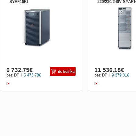
SYAF16KI
220/230/240V SYAF
Skříňka silového pole - 19U
APC Symmetra, 11200 Wat
VA,Vstup 230V, 400V 3PH 
Interface Port DB-9 RS-23
6 732.75
€
11 536.18
€
do košíka
bez DPH
5 473.78
€
bez DPH
9 379.01
€