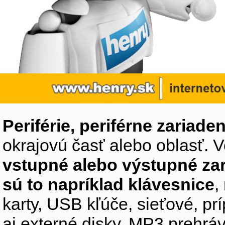
Periférie, periférne zariaden
okrajovú časť alebo oblasť. V
vstupné alebo výstupné za
sú to napríklad klávesnice
,
karty, USB kľúče, sieťové, p
aj externé disky, MP3 prehr