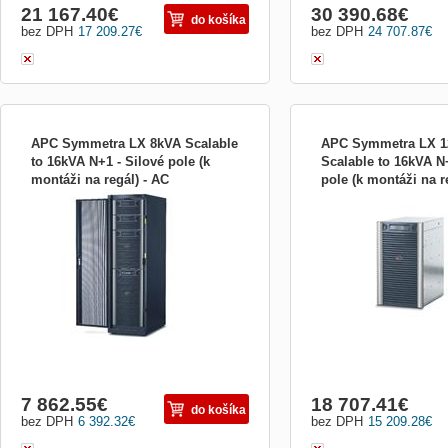
21 167.40
€
30 390.68
€
do košíka
bez DPH
17 209.27
€
bez DPH
24 707.87
€
APC Symmetra LX 8kVA Scalable
APC Symmetra LX 
to 16kVA N+1 - Silové pole (k
Scalable to 16kVA N+
montáži na regál) - AC
pole (k montáži na r
SYA8K16RMI Zahrnuje: CD se softwarem,
SYA12K16RMI Zahrnuje: 
220/230/240/380/ SYA8K16RMI
220/230/240/380 SY
Disk CD s dokumentací, Instalační
softwarem, Disk CD s do
příručka, Uživatelská příručka, Karta pro
Instalační příručka, Uživa
řízení přes web/SNMP Napájení Kapacita
Karta pro řízení přes we
(VA) 8000 VA Kapacita (Watů) 5600 W
Výstupní výkon 8400W / 
Pohotovostní vypnutí (EPO) Ano
nastavitelný výkon 11.2 k
Nominální vstupní napětí 230 V P...
Jmenovité výstupní napětí
7 862.55
€
18 707.41
€
do košíka
bez DPH
6 392.32
€
bez DPH
15 209.28
€