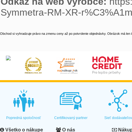
Odkaz na web výrobce: 
https
Symmetra-RM-XR-r%C3%A1m-
Obchod si vyhradzuje právo na zmenu ceny až po potvrdenie objednávky. Obrázok má len il
Popredná spoločnosť
Certifikovaný partner
Sieť dodávateľo
Všetko o nákupe
O nás
Nákup 