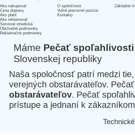
Ako nakupovať
O spoločnosti
Základné in
Cena dopravy
Voľné pracovné pozície
Ako platiť
Kontakty
Ako reklamovať
Servisné strediská
Obchodné podmienky
Reklamačné podmienky
Máme
Pečať spoľahlivosti
Slovenskej republiky
Naša spoločnosť patrí medzi tie
verejných obstarávateľov. Pečať 
obstarávateľov
. Pečať spoľahli
prístupe a jednaní k zákazníkom a
Technické
Â
Â
Â