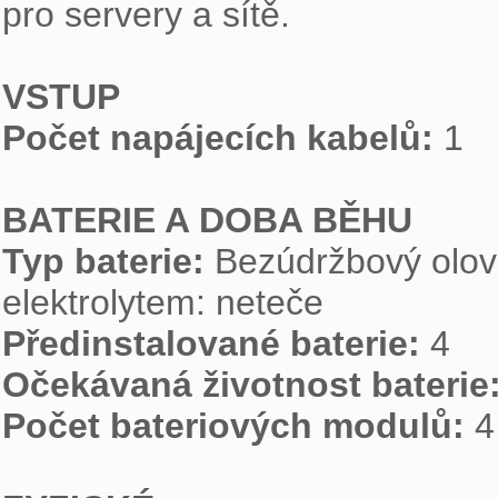
pro servery a sítě.

VSTUP
Počet napájecích kabelů: 
1

BATERIE A DOBA BĚHU
Typ baterie: 
Bezúdržbový olov
Předinstalované baterie: 
Očekávaná životnost baterie:
Počet bateriových modulů: 
4
