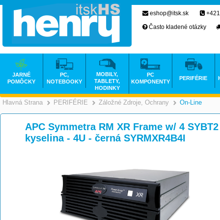
eshop@itsk.sk
+421
Často kladené otázky
MOBILY,
JARNÉ
PC,
PC
PERIFÉRIE
TABLETY,
POMÔCKY
NOTEBOOKY
KOMPONENTY
HODINKY
Hlavná Strana
PERIFÉRIE
Záložné Zdroje, Ochrany
On-Line
>
>
APC Symmetra RM XR Frame w/ 4 SYBT2 - 
kyselina - 4U - černá SYRMXR4B4I