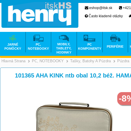
eshop@itsk.sk
+421
Často kladené otázky
MOBILY,
JARNÉ
PC,
PC
PERIFÉRIE
TABLETY,
POMÔCKY
NOTEBOOKY
KOMPONENTY
HODINKY
Hlavná Strana
PC, NOTEBOOKY
Tašky, Batohy A Púzdra
Púzdra
>
>
101365 AHA KINK ntb obal 10,2 béž. HAM
-8