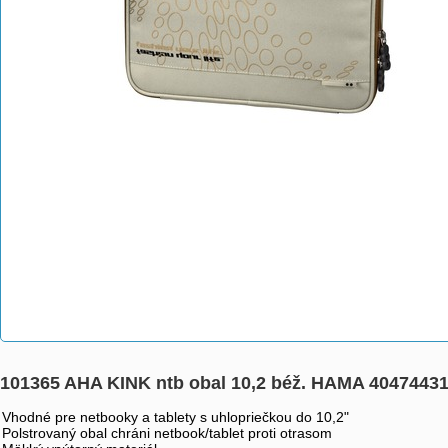
101365 AHA KINK ntb obal 10,2 béž. HAMA 4047443
Vhodné pre netbooky a tablety s uhlopriečkou do 10,2"
Polstrovaný obal chráni netbook/tablet proti otrasom