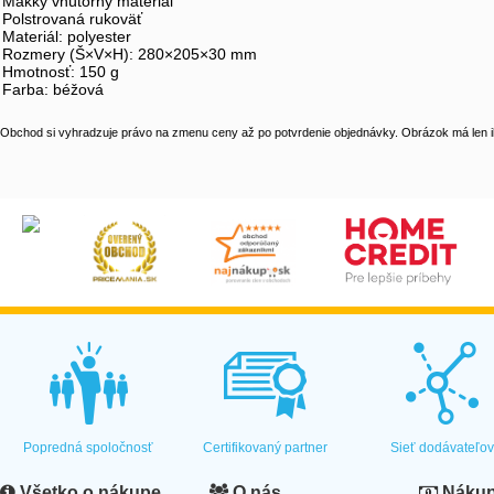
Mäkký vnútorný materiál
Polstrovaná rukoväť
Materiál: polyester
Rozmery (Š×V×H): 280×205×30 mm
Hmotnosť: 150 g
Farba: béžová
Obchod si vyhradzuje právo na zmenu ceny až po potvrdenie objednávky. Obrázok má len il
Popredná spoločnosť
Certifikovaný partner
Sieť dodávateľo
Všetko o nákupe
O nás
Nákup 