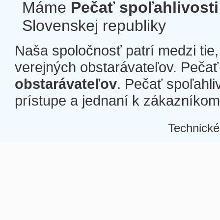
Máme
Pečať spoľahlivosti
Slovenskej republiky
Naša spoločnosť patrí medzi tie
verejných obstarávateľov. Pečať 
obstarávateľov
. Pečať spoľahli
prístupe a jednaní k zákazníkom a
Technické
Â
Â
Â