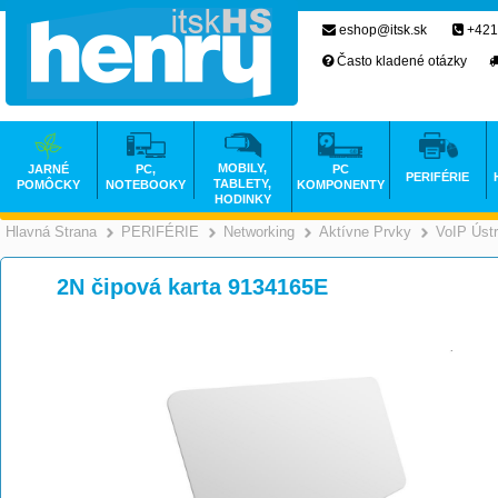
eshop@itsk.sk
+421
Často kladené otázky
MOBILY,
JARNÉ
PC,
PC
PERIFÉRIE
TABLETY,
POMÔCKY
NOTEBOOKY
KOMPONENTY
HODINKY
Hlavná Strana
PERIFÉRIE
Networking
Aktívne Prvky
VoIP Úst
>
>
>
2N čipová karta 9134165E