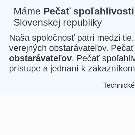
Máme
Pečať spoľahlivosti
Slovenskej republiky
Naša spoločnosť patrí medzi tie
verejných obstarávateľov. Pečať 
obstarávateľov
. Pečať spoľahli
prístupe a jednaní k zákazníkom a
Technické
Â
Â
Â