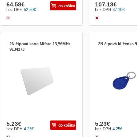
64.58
€
107.13
€
do košíka
bez DPH
52.50
€
bez DPH
87.10
€
2N čipová karta Mifare 13,56MHz
2N čipová klíčenka 
9134173
5.23
€
5.23
€
do košíka
bez DPH
4.25
€
bez DPH
4.25
€