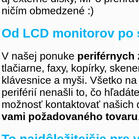
ničím obmedzené :)
Od LCD monitorov po 
V našej ponuke
periférnych 
tlačiarne, faxy, kopírky, sken
klávesnice a myši. Všetko na
periférií nenašli to, čo hľadá
možnosť kontaktovať našich 
vami požadovaného tovaru
To najdôležitejšie pre