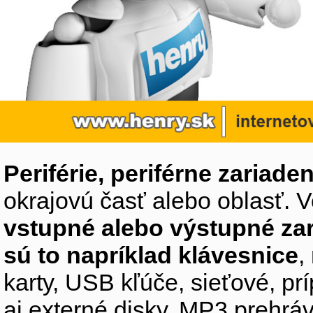
Periférie, periférne zariaden
okrajovú časť alebo oblasť. V
vstupné alebo výstupné za
sú to napríklad klávesnice
,
karty, USB kľúče, sieťové, p
aj externé disky, MP3 prehr