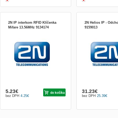
2N IP interkom RFID Klíčenka
2N Helios IP - Odcho
Mifare 13.56MHz 9134174
9159013
RFID klíčenka typu Mifare (13,56MHz)
5.23
€
31.23
€
do košíka
bez DPH
4.25
€
bez DPH
25.39
€