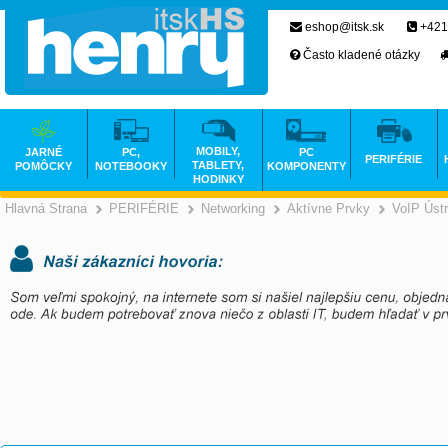
eshop@itsk.sk
+421
Často kladené otázky
MOBILY,
JARNÉ
PC,
PC
PERIFÉRIE
TABLETY,
POMÔCKY
NOTEBOOKY
KOMPONENTY
HODINKY
Hlavná Strana
PERIFÉRIE
Networking
Aktívne Prvky
VoIP Úst
>
>
>