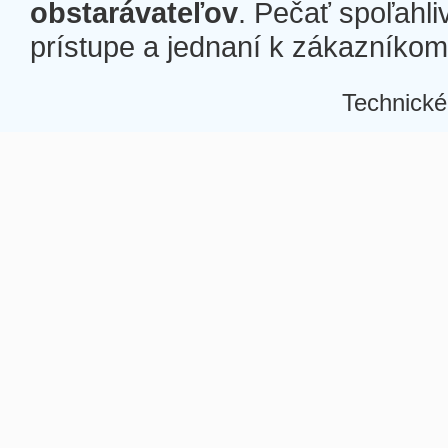
obstarávateľov
. Pečať spoľahli
prístupe a jednaní k zákazníkom a
Technické
Â
Â
Â