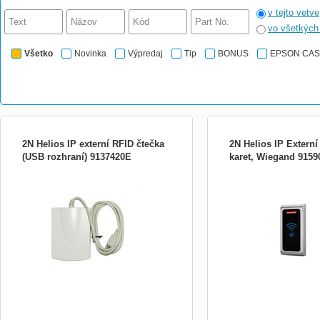
v tejto vetve
vo všetkýc
Všetko
Novinka
Výpredaj
Tip
BONUS
EPSON CA
2N Helios IP externí RFID čtečka
2N Helios IP Externí
(USB rozhraní) 9137420E
karet, Wiegand 9159
Určena pro správu přístupových karet a
Externí RFID čtečka je ur
čipů z PC
připojení k interní čtečce