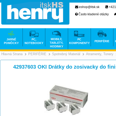
eshop@itsk.sk
+421
Často kladené otázky
MOBILY,
JARNÉ
PC,
PC
PERIFÉRIE
TABLETY,
POMÔCKY
NOTEBOOKY
KOMPONENTY
HODINKY
Hlavná Strana
PERIFÉRIE
Spotrebný Materiál
Atramenty, Tonery
>
>
>
42937603 OKI Drátky do zosivacky do fi