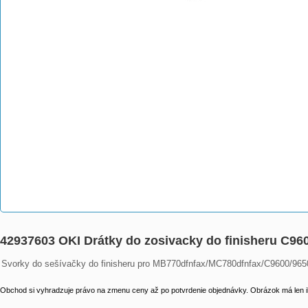
42937603 OKI Drátky do zosivacky do finisheru C9
Svorky do sešívačky do finisheru pro MB770dfnfax/MC780dfnfax/C9600/9
Obchod si vyhradzuje právo na zmenu ceny až po potvrdenie objednávky. Obrázok má len il