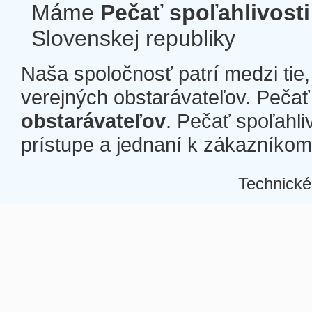
Máme
Pečať spoľahlivosti
Slovenskej republiky
Naša spoločnosť patrí medzi tie
verejných obstarávateľov. Pečať 
obstarávateľov
. Pečať spoľahli
prístupe a jednaní k zákazníkom a
Technické
Â
Â
Â