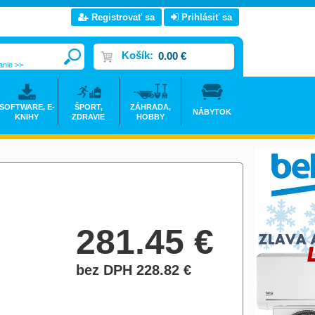
Registrovať sa
Prihlásiť sa
Košík:
0.00 €
anie >>
SOFTWARE, E-
ŠPORT,
ZÁHRADA,
NÁBYTOK
KNIHY
ZDRAVIE
HOBBY
281.45
€
bez DPH 228.82
€
do košíka