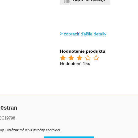
zobraziť ďalšie detaily
Hodnotenie produktu
Hodnotené 15x
00stran
/IEC19798
y. Obrázok má len ilustračný charakter.