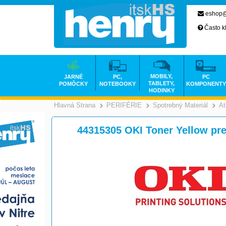
eshop@
Často k
MOBILY,
JARNÉ
PC,
PC
TABLETY,
POMÔCKY
NOTEBOOKY
KOMPONENTY
HODINKY
Hlavná Strana
PERIFÉRIE
Spotrebný Materiál
At
>
>
44315305 OKI Toner Yellow pr