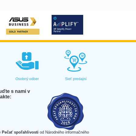
Osobný odber
Sieť predajní
ďte s nami v
akte:
e
Pečať spoľahlivosti
od Národného informačného