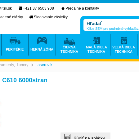
itsk.sk
+421 37 6503 908
Predajne a kontakty
ladené otázky
Sledovanie zásielky
Klikni SEM pre podrobné vyhľadáv
ČIERNA
MALÁ BIELA
VEĽKÁ BIELA
PERIFÉRIE
HERNÁ ZÓNA
TECHNIKA
TECHNIKA
TECHNIKA
ramenty, Tonery
Laserové
>
>
e C610 6000stran
Kúpiť na splátky.