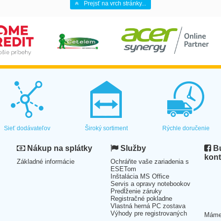
Prejsť na vrch stránky...
Sieť dodávateľov
Široký sortiment
Rýchle doručenie
Nákup na splátky
Služby
Bu
kont
Základné informácie
Ochráňte vaše zariadenia s
ESETom
Inštalácia MS Office
Servis a opravy notebookov
Predĺženie záruky
Registračné pokladne
Vlastná herná PC zostava
Výhody pre registrovaných
Mám