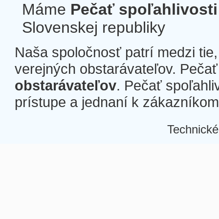
Máme
Pečať spoľahlivosti
Slovenskej republiky
Naša spoločnosť patrí medzi tie
verejných obstarávateľov. Pečať 
obstarávateľov
. Pečať spoľahli
prístupe a jednaní k zákazníkom a
Technické
Â
Â
Â