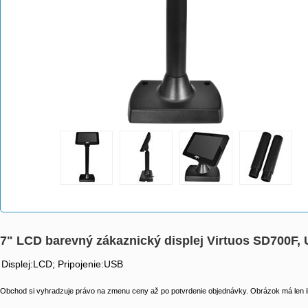
7" LCD barevný zákaznický displej Virtuos SD700F,
Displej:LCD; Pripojenie:USB
Obchod si vyhradzuje právo na zmenu ceny až po potvrdenie objednávky. Obrázok má len il