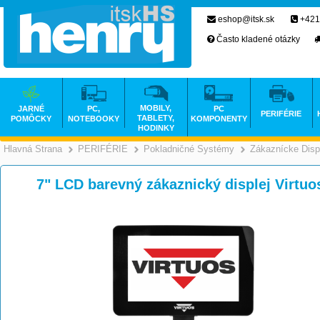
eshop@itsk.sk
+421
Často kladené otázky
MOBILY,
JARNÉ
PC,
PC
PERIFÉRIE
TABLETY,
POMÔCKY
NOTEBOOKY
KOMPONENTY
HODINKY
Hlavná Strana
PERIFÉRIE
Pokladničné Systémy
Zákaznícke Disp
>
>
7" LCD barevný zákaznický displej Virtu