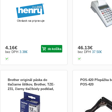
4.16
€
46.13
€
do košíka
bez DPH
3.38
€
bez DPH
37.50
€
Brother originál páska do
POS-420 Přepážka b
tlačiarne štítkov, Brother, TZE-
POS-420
231, čierny tlač/biely podklad,
* Vlastnosti Barva: černá, bílá Tisková
POS-420 Přepážka mezi 
laminovan TZE231
technologie: Inkjet Typ povrchu: Lesk Typ
vložky Obrázek neodpoví
pásky: TZ Kompatibilní produkty: GL-100,
PT-1000, PT-1000BM, PT-1010, PT-1010B,
PT-1010NB, PT-1010R, PT-1010S, PT-
1090, PT-1090BK, PT-1100, PT1100SB,
PT-1100S Standardní ...