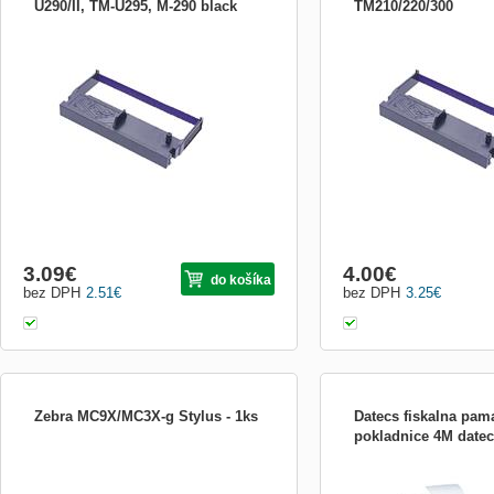
U290/II, TM-U295, M-290 black
TM210/220/300
Obrázek je pouze ilustrační.
Obrázek je pouze ilustrač
3.09
€
4.00
€
do košíka
bez DPH
2.51
€
bez DPH
3.25
€
Zebra MC9X/MC3X-g Stylus - 1ks
Datecs fiskalna pam
pokladnice 4M date
Zebra MC9X/MC3X-g Stylus - 1ks
REGISTRACNA POKLADN
50