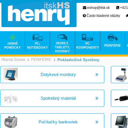
eshop@itsk.sk
+421
Často kladené otázky
MOBILY,
JARNÉ
PC,
PC
PERIFÉRIE
TABLETY,
POMÔCKY
NOTEBOOKY
KOMPONENTY
HODINKY
Hlavná Strana
PERIFÉRIE
Pokladničné Systémy
>
>
Dotykové monitory
Spotrebný materiál
Počítačky bankoviek