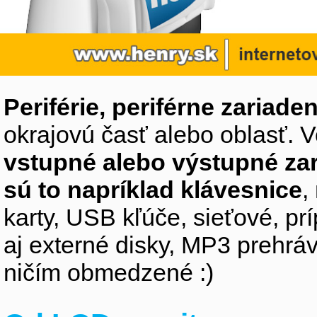
Periférie, periférne zariaden
okrajovú časť alebo oblasť. V
vstupné alebo výstupné za
sú to napríklad klávesnice
,
karty, USB kľúče, sieťové, p
aj externé disky, MP3 prehr
ničím obmedzené :)