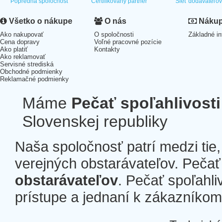
Popredná spoločnosť
Certifikovaný partner
Sieť dodávateľo
Všetko o nákupe
O nás
Nákup 
Ako nakupovať
O spoločnosti
Základné in
Cena dopravy
Voľné pracovné pozície
Ako platiť
Kontakty
Ako reklamovať
Servisné strediská
Obchodné podmienky
Reklamačné podmienky
Máme
Pečať spoľahlivosti
Slovenskej republiky
Naša spoločnosť patrí medzi tie
verejných obstarávateľov. Pečať 
obstarávateľov
. Pečať spoľahli
prístupe a jednaní k zákazníkom a