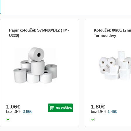
Papír.kotouček Š76/N80/D12 (TM-
Kotouček 80/80/17
U220)
Termocitlivý
1 karton = 30 kotoučků, 1 paleta = 60
Termocitlivý kotúčik, šír
kartonů pro TM-U220 šíře = 76 návin = 80
80 mm, návin 79 m, dutin
dutinka = 12 Nejvhodnějším prostředím
pro skladování papíru je tmavá místnost s
relativní vlhkostí vzduchu kolem 50% a
teplotou okolo 23°C. Záznamy musí být
uchovány za těch...
1.06
€
1.80
€
do košíka
bez DPH
0.86
€
bez DPH
1.46
€