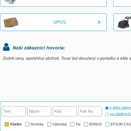
UPOS
v tejto vetve
vo všetkýc
Všetko
Novinka
Výpredaj
Tip
BONUS
EPSON CA