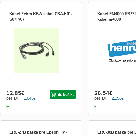
Kábel Zebra KBW kabel CBA-K01-
Kabel FM4000 RS23
S07PAR
kabelfm4000
Komunikační KBW kabel v délce 2 metry je
Fiskal memory k modulu
určený pro čtečky čárového kódu
Motorola.
12.85
€
26.54
€
do košíka
bez DPH
10.45
€
bez DPH
21.58
€
ERC-27B paska pre Epson TM-
ERC-38B paska pre 