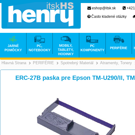
eshop@itsk.sk
+421
Často kladené otázky
MOBILY,
JARNÉ
PC,
PC
PERIFÉRIE
TABLETY,
POMÔCKY
NOTEBOOKY
KOMPONENTY
HODINKY
Hlavná Strana
PERIFÉRIE
Spotrebný Materiál
Atramenty, Tonery
>
>
>
ERC-27B paska pre Epson TM-U290/II, TM