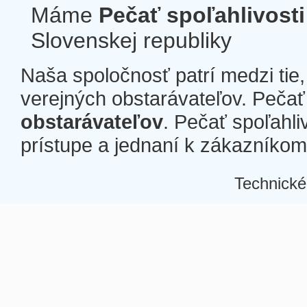
Máme
Pečať spoľahlivosti
Slovenskej republiky
Naša spoločnosť patrí medzi tie
verejných obstarávateľov. Pečať 
obstarávateľov
. Pečať spoľahli
prístupe a jednaní k zákazníkom a
Technické
Â
Â
Â