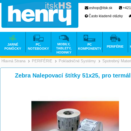
eshop@itsk.sk
+421
Často kladené otázky
MOBILY,
JARNÉ
PC,
PC
PERIFÉRIE
TABLETY,
POMÔCKY
NOTEBOOKY
KOMPONENTY
HODINKY
Hlavná Strana
PERIFÉRIE
Pokladničné Systémy
Spotrebný Materi
>
>
Zebra Nalepovací štítky 51x25, pro termá