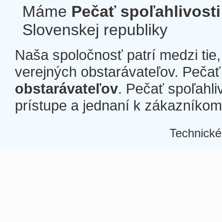
Máme
Pečať spoľahlivosti
Slovenskej republiky
Naša spoločnosť patrí medzi tie
verejných obstarávateľov. Pečať 
obstarávateľov
. Pečať spoľahli
prístupe a jednaní k zákazníkom a
Technické
Â
Â
Â