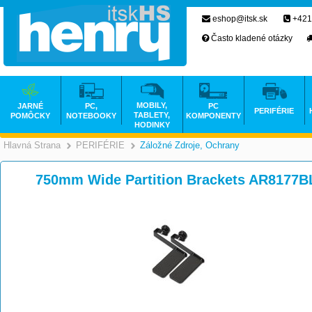
eshop@itsk.sk
+421
Často kladené otázky
MOBILY,
JARNÉ
PC,
PC
PERIFÉRIE
TABLETY,
POMÔCKY
NOTEBOOKY
KOMPONENTY
HODINKY
Hlavná Strana
PERIFÉRIE
Záložné Zdroje, Ochrany
>
>
750mm Wide Partition Brackets AR8177B