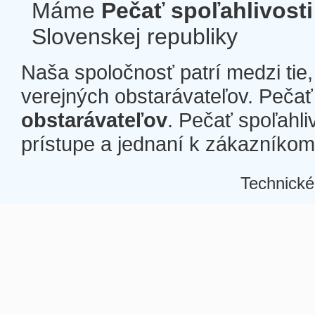
Máme
Pečať spoľahlivosti
Slovenskej republiky
Naša spoločnosť patrí medzi tie
verejných obstarávateľov. Pečať 
obstarávateľov
. Pečať spoľahli
prístupe a jednaní k zákazníkom a
Technické
Â
Â
Â