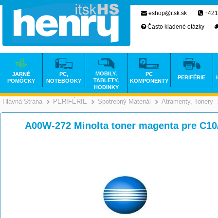
eshop@itsk.sk
+421
Často kladené otázky
MOBILY,
JARNÉ
PC,
PC
PERIFÉRIE
TABLETY,
POMÔCKY
NOTEBOOKY
KOMPONENTY
HODINKY
Hlavná Strana
PERIFÉRIE
Spotrebný Materiál
Atramenty, Tonery
>
>
>
A00W-272 Minolta toner magenta pre C10/