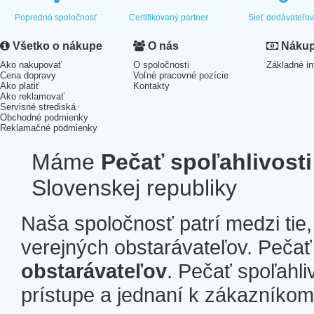
Popredná spoločnosť
Certifikovaný partner
Sieť dodávateľo
Všetko o nákupe
O nás
Nákup 
Ako nakupovať
O spoločnosti
Základné in
Cena dopravy
Voľné pracovné pozície
Ako platiť
Kontakty
Ako reklamovať
Servisné strediská
Obchodné podmienky
Reklamačné podmienky
Máme
Pečať spoľahlivosti
Slovenskej republiky
Naša spoločnosť patrí medzi tie
verejných obstarávateľov. Pečať 
obstarávateľov
. Pečať spoľahli
prístupe a jednaní k zákazníkom a