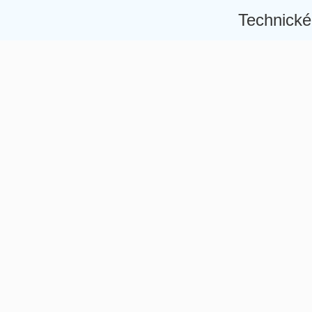
Technické
Â
Â
Â