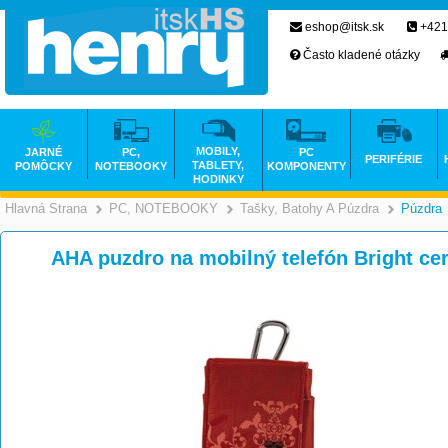
eshop@itsk.sk
+421
Často kladené otázky
MOBILY,
JARNÉ
PC,
PC
PERIFÉRIE
TABLETY,
POMÔCKY
NOTEBOOKY
KOMPONENTY
HODINKY
Hlavná Strana
PC, NOTEBOOKY
Tašky, Batohy A Púzdra
Púzdra
>
>
AHA puzdro na mobilný telefón Bright ce